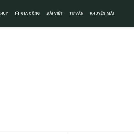
 HUY
GIA CÔNG
BÀI VIẾT
TƯ VẤN
KHUYẾN MÃI