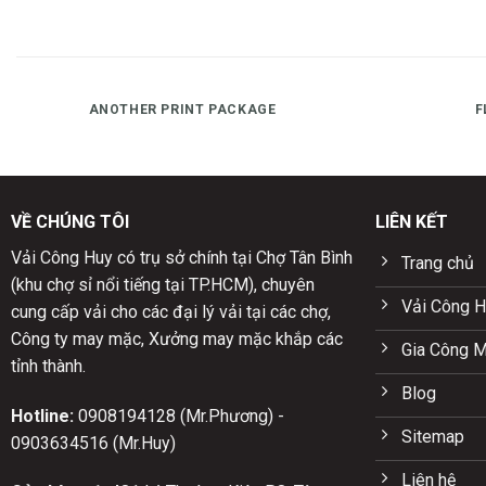
ANOTHER PRINT PACKAGE
F
VỀ CHÚNG TÔI
LIÊN KẾT
Vải Công Huy có trụ sở chính tại Chợ Tân Bình
Trang chủ
(khu chợ sỉ nổi tiếng tại TP.HCM), chuyên
Vải Công H
cung cấp vải cho các đại lý vải tại các chợ,
Công ty may mặc, Xưởng may mặc khắp các
Gia Công 
tỉnh thành.
Blog
Hotline:
0908194128 (Mr.Phương) -
Sitemap
0903634516 (Mr.Huy)
Liên hệ