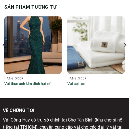
SẢN PHẨM TƯƠNG TỰ
HÀNG ODER
HÀNG ODER
Vải thun ánh kim đính hạt nổi
Vải cotton
VỀ CHÚNG TÔI
Vải Công Huy có trụ sở chính tại Chợ Tân Bình (khu chợ sỉ nổi
tiếng tại TP.HCM), chuyên cung cấp vải cho các đại lý vải tại