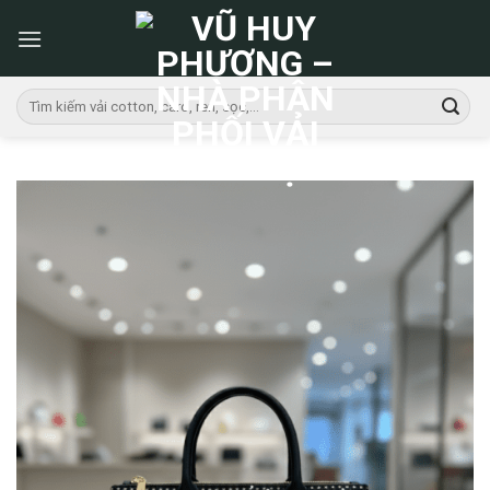
Skip
to
content
Tìm
kiếm: