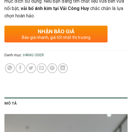
mục đích sử dụng. Nếu bạn đang tìm chất liệu vừa bền vừa
nổi bật,
vải bố ánh kim tại Vải Công Huy
chắc chắn là lựa
chọn hoàn hảo.
NHẬN BÁO GIÁ
Báo giá nhanh, giá tốt nhất thị trường
Danh mục:
HÀNG ODER
MÔ TẢ