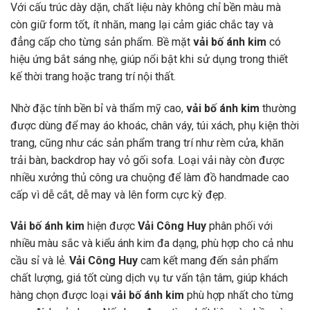
Với cấu trúc dày dặn, chất liệu này không chỉ bền màu mà
còn giữ form tốt, ít nhăn, mang lại cảm giác chắc tay và
đẳng cấp cho từng sản phẩm. Bề mặt
vải bố ánh kim
có
hiệu ứng bắt sáng nhẹ, giúp nổi bật khi sử dụng trong thiết
kế thời trang hoặc trang trí nội thất.
Nhờ đặc tính bền bỉ và thẩm mỹ cao,
vải bố ánh kim
thường
được dùng để may áo khoác, chân váy, túi xách, phụ kiện thời
trang, cũng như các sản phẩm trang trí như rèm cửa, khăn
trải bàn, backdrop hay vỏ gối sofa. Loại vải này còn được
nhiều xưởng thủ công ưa chuộng để làm đồ handmade cao
cấp vì dễ cắt, dễ may và lên form cực kỳ đẹp.
Vải bố ánh kim
hiện được
Vải Công Huy
phân phối với
nhiều màu sắc và kiểu ánh kim đa dạng, phù hợp cho cả nhu
cầu sỉ và lẻ.
Vải Công Huy
cam kết mang đến sản phẩm
chất lượng, giá tốt cùng dịch vụ tư vấn tận tâm, giúp khách
hàng chọn được loại
vải bố ánh kim
phù hợp nhất cho từng