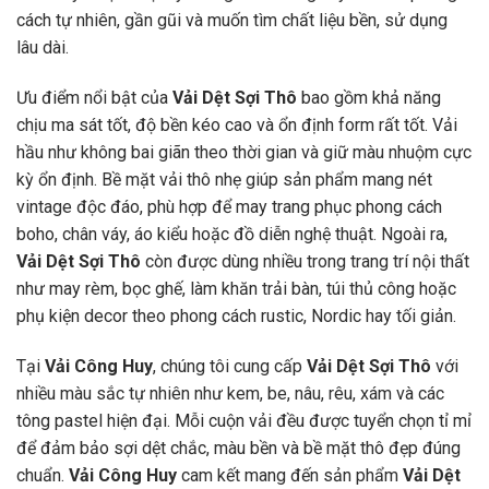
cách tự nhiên, gần gũi và muốn tìm chất liệu bền, sử dụng
lâu dài.
Ưu điểm nổi bật của
Vải Dệt Sợi Thô
bao gồm khả năng
chịu ma sát tốt, độ bền kéo cao và ổn định form rất tốt. Vải
hầu như không bai giãn theo thời gian và giữ màu nhuộm cực
kỳ ổn định. Bề mặt vải thô nhẹ giúp sản phẩm mang nét
vintage độc đáo, phù hợp để may trang phục phong cách
boho, chân váy, áo kiểu hoặc đồ diễn nghệ thuật. Ngoài ra,
Vải Dệt Sợi Thô
còn được dùng nhiều trong trang trí nội thất
như may rèm, bọc ghế, làm khăn trải bàn, túi thủ công hoặc
phụ kiện decor theo phong cách rustic, Nordic hay tối giản.
Tại
Vải Công Huy
, chúng tôi cung cấp
Vải Dệt Sợi Thô
với
nhiều màu sắc tự nhiên như kem, be, nâu, rêu, xám và các
tông pastel hiện đại. Mỗi cuộn vải đều được tuyển chọn tỉ mỉ
để đảm bảo sợi dệt chắc, màu bền và bề mặt thô đẹp đúng
chuẩn.
Vải Công Huy
cam kết mang đến sản phẩm
Vải Dệt