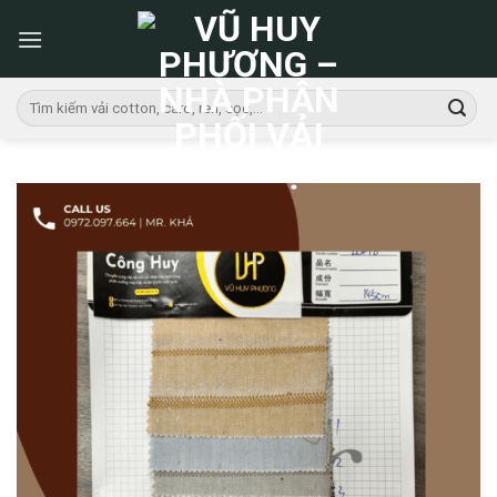
Skip
to
content
Tìm
kiếm: