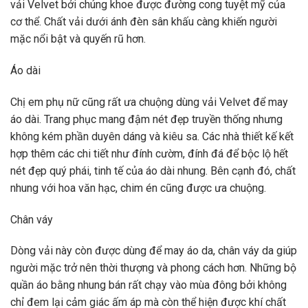
vải Velvet bởi chúng khoe được đường cong tuyệt mỹ của
cơ thể. Chất vải dưới ánh đèn sân khấu càng khiến người
mặc nổi bật và quyến rũ hơn.
Áo dài
Chị em phụ nữ cũng rất ưa chuộng dùng vải Velvet để may
áo dài. Trang phục mang đậm nét đẹp truyền thống nhưng
không kém phần duyên dáng và kiêu sa. Các nhà thiết kế kết
hợp thêm các chi tiết như đính cườm, đính đá để bộc lộ hết
nét đẹp quý phái, tinh tế của áo dài nhung. Bên cạnh đó, chất
nhung với hoa văn hạc, chim én cũng được ưa chuộng.
Chân váy
Dòng vải này còn được dùng để may áo da, chân váy da giúp
người mặc trở nên thời thượng và phong cách hơn. Những bộ
quần áo bằng nhung bán rất chạy vào mùa đông bởi không
chỉ đem lại cảm giác ấm áp mà còn thể hiện được khí chất