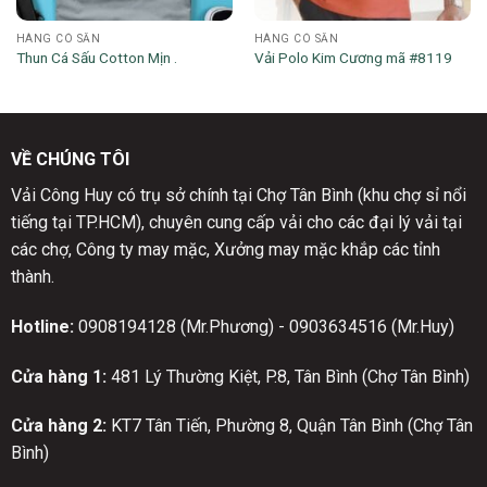
HÀNG CÓ SẴN
HÀNG CÓ SẴN
Thun Cá Sấu Cotton Mịn .
Vải Polo Kim Cương mã #8119
VỀ CHÚNG TÔI
Vải Công Huy có trụ sở chính tại Chợ Tân Bình (khu chợ sỉ nổi
tiếng tại TP.HCM), chuyên cung cấp vải cho các đại lý vải tại
các chợ, Công ty may mặc, Xưởng may mặc khắp các tỉnh
thành.
Hotline:
0908194128 (Mr.Phương) - 0903634516 (Mr.Huy)
Cửa hàng 1:
481 Lý Thường Kiệt, P.8, Tân Bình (Chợ Tân Bình)
Cửa hàng 2:
KT7 Tân Tiến, Phường 8, Quận Tân Bình (Chợ Tân
Bình)