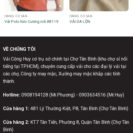
HÀNG CÓ SẴN
HÀNG CÓ SẴN
Vải Polo Kim Cương mã #8119
VẢI DA LỘN
VỀ CHÚNG TÔI
Vải Công Huy có trụ sở chính tại Chợ Tân Bình (khu chợ sỉ nổi
tiếng tại TP.HCM), chuyên cung cấp vải cho các đại lý vải tại
các chợ, Công ty may mặc, Xưởng may mặc khắp các tỉnh
thành.
Hotline:
0908194128 (Mr.Phương) - 0903634516 (Mr.Huy)
Cửa hàng 1:
481 Lý Thường Kiệt, P.8, Tân Bình (Chợ Tân Bình)
Cửa hàng 2:
KT7 Tân Tiến, Phường 8, Quận Tân Bình (Chợ Tân
Bình)