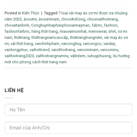
Posted in
Kiến Thức
|
Tagged
7 loại vải may áo sơ mi được ưa chuộng
năm 2023
,
áosơmi
,
áosơminam
,
chosiAnDong
,
chosivaithoitrang
,
chovaitanbinh
,
Conghuynhaphanphoivaimaymac
,
fabric
,
fashion
,
fashionfarbric
,
hàng thời trang
,
mauvaimoinhat
,
menswear
,
shirt
,
sơ mi
nam
,
thờitrang
,
thờitrangnamcaocấp
,
thờitrangtrungniên
,
vải may áo sơ
mi
,
vải thời trang
,
vaichinhpham
,
vaiconghuy
,
vaicongso
,
vaidep
,
vaidongphuc
,
vaihottrend
,
vaisithoitrang
,
vaisominam
,
vaisominu
,
vaithoitrang2023
,
vaithoitrangnamnu
,
vảitrẻem
,
vuhuyphuong
,
Xu hướng
mới cho phong cách thời trang nam
LIÊN HỆ