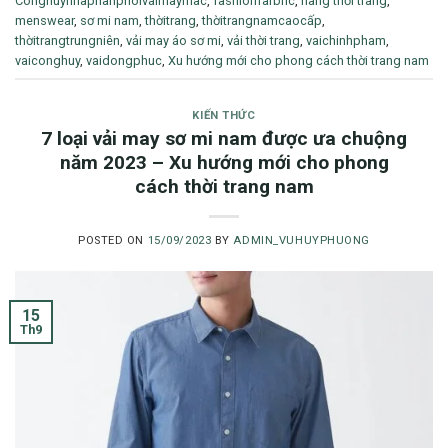
Conghuynhaphanphoivaimaymac
,
fashionfarbric
,
hàng thời trang
,
menswear
,
sơ mi nam
,
thờitrang
,
thờitrangnamcaocấp
,
thờitrangtrungniên
,
vải may áo sơ mi
,
vải thời trang
,
vaichinhpham
,
vaiconghuy
,
vaidongphuc
,
Xu hướng mới cho phong cách thời trang nam
KIẾN THỨC
7 loại vải may sơ mi nam được ưa chuộng
năm 2023 – Xu hướng mới cho phong
cách thời trang nam
POSTED ON
15/09/2023
BY
ADMIN_VUHUYPHUONG
15
Th9