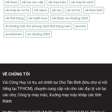
Vải linen
vải lụa cao cấp
vải may balo
vải may túi xách
vải may áo sơ mi
Vải rayon
vải sọc
vải sợi tre
vải thun lạnh
vải thời trang
vải tuyết mưa
vải được ưa chuộng 2023
Xu hướng mới cho phong cách thời trang nam
áosơmi
áosơminam
ưa chuộng 2023
VỀ CHÚNG TÔI
Vải Công Huy có trụ sở chính tại Chợ Tân Bình (khu chợ sỉ nổi
tiếng tại TP.HCM), chuyên cung cấp vải cho các đại lý vải tại
các chợ, Công ty may mặc, Xưởng may mặc khắp các tỉnh
thành.