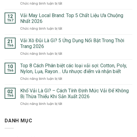
ở
Chức năng bình luận bị tắt
Vải
Phổ
Vải May Local Brand: Top 5 Chất Liệu Ưa Chuộng
12
Biến:
Th7
Nhất 2026
Top
ở
Chức năng bình luận bị tắt
6
Vải
Chất
May
Vải Xô Đũi Là Gì? 5 Ứng Dụng Nổi Bật Trong Thời
Liệu
21
Local
Hàng
Th6
Trang 2026
Brand:
Đầu
ở
Chức năng bình luận bị tắt
Top
Trong
Vải
5
May
Xô
Top 8 Cách Phân biệt các loại vải sợi: Cotton, Poly,
Chất
10
Mặc
Đũi
Liệu
Th6
Nylon, Lụa, Rayon… Ưu nhược điểm và nhận biết
2026
Là
Ưa
ở
Chức năng bình luận bị tắt
Gì?
Chuộng
Top
5
Nhất
8
Khổ Vải Là Gì? – Cách Tính Định Mức Vải Để Không
Ứng
02
2026
Cách
Dụng
Th6
Bị Thừa Thiếu Khi Sản Xuất 2026
Phân
Nổi
ở
Chức năng bình luận bị tắt
biệt
Bật
Khổ
các
Trong
Vải
loại
Thời
Là
DANH MỤC
vải
Trang
Gì?
sợi:
2026
–
Cotton,
Cách
Poly,