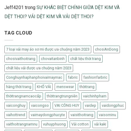
Jeff4201
trong
SỰ KHÁC BIỆT CHÍNH GIỮA DỆT KIM VÀ
DỆT THOI? VẢI DỆT KIM VÀ VẢI DỆT THOI?
TAG CLOUD
7 loại vải may áo sơ mi được ưa chuộng năm 2023
chosiAnDong
chosivaithoitrang
chovaitanbinh
chất liệu thời trang
chất liệu vải được ưa chuộng năm 2023
Conghuynhaphanphoivaimaymac
fabric
fashionfarbric
hàng thời trang
KHỔ VẢI
menswear
thờitrang
thờitrangnamcaocấp
thờitrangtrungniên
vaichinhpham
vaiconghuy
vaicongso
VAI CÔNG HUY
vaidep
vaidongphuc
vaihottrend
vaimaydongphucyte
vaisithoitrang
vaisominu
vaithoitrangnamnu
vuhuyphuong
Vải cotton
vải kaki