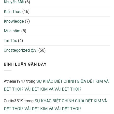
Khuyến Mãi
(6)
Tính
Nylon,
Định
Lụa,
Kiến Thức
(16)
Mức
Rayon…
Vải
Ưu
Để
Knowledge
(7)
nhược
Không
điểm
Bị
và
Mua sắm
(8)
Thừa
nhận
Thiếu
biết
Tin Tức
(4)
Khi
Sản
Uncategorized @vi
(50)
Xuất
2026
BÌNH LUẬN GẦN ĐÂY
Athena1947
trong
SỰ KHÁC BIỆT CHÍNH GIỮA DỆT KIM VÀ
DỆT THOI? VẢI DỆT KIM VÀ VẢI DỆT THOI?
Curtis3519
trong
SỰ KHÁC BIỆT CHÍNH GIỮA DỆT KIM VÀ
DỆT THOI? VẢI DỆT KIM VÀ VẢI DỆT THOI?