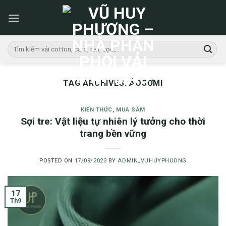
Skip
to
content
Tìm
kiếm:
TAG ARCHIVES:
ÁOSƠMI
KIẾN THỨC
,
MUA SẮM
Sợi tre: Vật liệu tự nhiên lý tưởng cho thời
trang bền vững
POSTED ON
17/09/2023
BY
ADMIN_VUHUYPHUONG
17
Th9