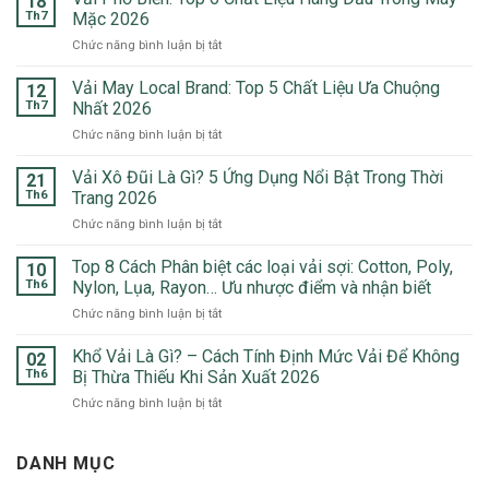
18
Th7
Mặc 2026
ở
Chức năng bình luận bị tắt
Vải
Phổ
Vải May Local Brand: Top 5 Chất Liệu Ưa Chuộng
12
Biến:
Th7
Nhất 2026
Top
ở
Chức năng bình luận bị tắt
6
Vải
Chất
May
Vải Xô Đũi Là Gì? 5 Ứng Dụng Nổi Bật Trong Thời
Liệu
21
Local
Hàng
Th6
Trang 2026
Brand:
Đầu
ở
Chức năng bình luận bị tắt
Top
Trong
Vải
5
May
Xô
Top 8 Cách Phân biệt các loại vải sợi: Cotton, Poly,
Chất
10
Mặc
Đũi
Liệu
Th6
Nylon, Lụa, Rayon… Ưu nhược điểm và nhận biết
2026
Là
Ưa
ở
Chức năng bình luận bị tắt
Gì?
Chuộng
Top
5
Nhất
8
Khổ Vải Là Gì? – Cách Tính Định Mức Vải Để Không
Ứng
02
2026
Cách
Dụng
Th6
Bị Thừa Thiếu Khi Sản Xuất 2026
Phân
Nổi
ở
Chức năng bình luận bị tắt
biệt
Bật
Khổ
các
Trong
Vải
loại
Thời
Là
DANH MỤC
vải
Trang
Gì?
sợi:
2026