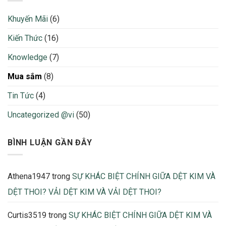
–
Cotton,
Cách
Poly,
Khuyến Mãi
(6)
Tính
Nylon,
Định
Lụa,
Kiến Thức
(16)
Mức
Rayon…
Vải
Ưu
Để
Knowledge
(7)
nhược
Không
điểm
Bị
và
Mua sắm
(8)
Thừa
nhận
Thiếu
biết
Tin Tức
(4)
Khi
Sản
Uncategorized @vi
(50)
Xuất
2026
BÌNH LUẬN GẦN ĐÂY
Athena1947
trong
SỰ KHÁC BIỆT CHÍNH GIỮA DỆT KIM VÀ
DỆT THOI? VẢI DỆT KIM VÀ VẢI DỆT THOI?
Curtis3519
trong
SỰ KHÁC BIỆT CHÍNH GIỮA DỆT KIM VÀ