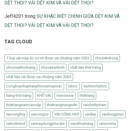
DỆT THOI? VẢI DỆT KIM VÀ VẢI DỆT THOI?
Jeff4201
trong
SỰ KHÁC BIỆT CHÍNH GIỮA DỆT KIM VÀ
DỆT THOI? VẢI DỆT KIM VÀ VẢI DỆT THOI?
TAG CLOUD
7 loại vải may áo sơ mi được ưa chuộng năm 2023
chosiAnDong
chosivaithoitrang
chovaitanbinh
chất liệu thời trang
chất liệu vải được ưa chuộng năm 2023
Conghuynhaphanphoivaimaymac
fabric
fashionfarbric
hàng thời trang
KHỔ VẢI
menswear
thờitrang
thờitrangnamcaocấp
thờitrangtrungniên
vaichinhpham
vaiconghuy
vaicongso
VAI CÔNG HUY
vaidep
vaidongphuc
vaihottrend
vaimaydongphucyte
vaisithoitrang
vaisominu