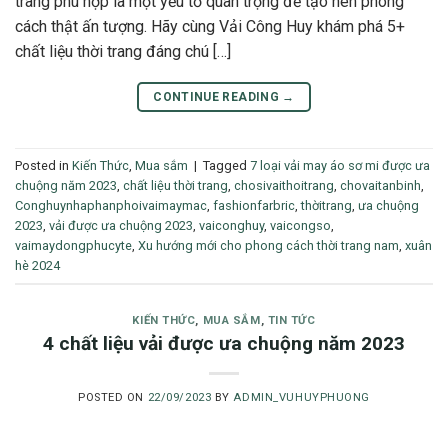
trang phù hợp là một yếu tố quan trọng để tạo nên phong
cách thật ấn tượng. Hãy cùng Vải Công Huy khám phá 5+
chất liệu thời trang đáng chú […]
CONTINUE READING
→
Posted in
Kiến Thức
,
Mua sắm
|
Tagged
7 loại vải may áo sơ mi được ưa
chuộng năm 2023
,
chất liệu thời trang
,
chosivaithoitrang
,
chovaitanbinh
,
Conghuynhaphanphoivaimaymac
,
fashionfarbric
,
thờitrang
,
ưa chuộng
2023
,
vải được ưa chuộng 2023
,
vaiconghuy
,
vaicongso
,
vaimaydongphucyte
,
Xu hướng mới cho phong cách thời trang nam
,
xuân
hè 2024
KIẾN THỨC
,
MUA SẮM
,
TIN TỨC
4 chất liệu vải được ưa chuộng năm 2023
POSTED ON
22/09/2023
BY
ADMIN_VUHUYPHUONG