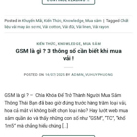
Posted in
Khuyến Mãi
,
Kiến Thức
,
Knowledge
,
Mua sắm
|
Tagged
Chất
liệu vải may áo sơ mi
,
Vải cotton
,
Vải đũi
,
Vải linen
,
Vải rayon
KIẾN THỨC
,
KNOWLEDGE
,
MUA SẮM
GSM là gì ? 3 thông số cần biết khi mua
vải !
POSTED ON
14/07/2025
BY
ADMIN_VUHUYPHUONG
GSM là gì ? – Chìa Khóa Để Trở Thành Người Mua Sắm
Thông Thái Bạn đã bao giờ đứng trước hàng trăm loại vải,
hoa cả mắt vì không biết chọn loại nào? Hay lướt web mua
sắm quần áo và thấy những con số như “GSM”, “TC”, “khổ
1m5” mà chẳng hiểu chúng […]