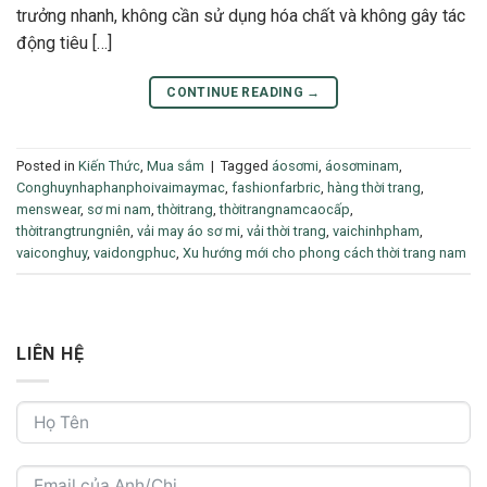
trưởng nhanh, không cần sử dụng hóa chất và không gây tác
động tiêu […]
CONTINUE READING
→
Posted in
Kiến Thức
,
Mua sắm
|
Tagged
áosơmi
,
áosơminam
,
Conghuynhaphanphoivaimaymac
,
fashionfarbric
,
hàng thời trang
,
menswear
,
sơ mi nam
,
thờitrang
,
thờitrangnamcaocấp
,
thờitrangtrungniên
,
vải may áo sơ mi
,
vải thời trang
,
vaichinhpham
,
vaiconghuy
,
vaidongphuc
,
Xu hướng mới cho phong cách thời trang nam
LIÊN HỆ