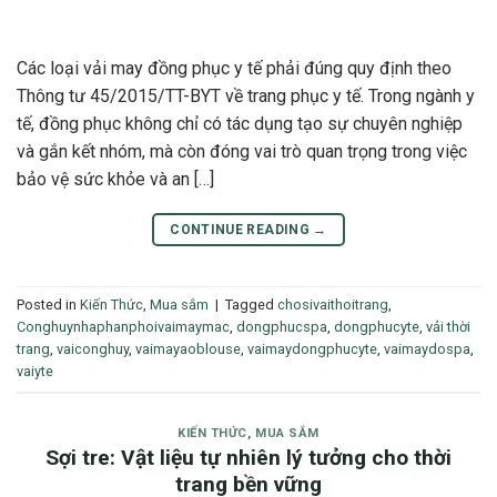
Các loại vải may đồng phục y tế phải đúng quy định theo
Thông tư 45/2015/TT-BYT về trang phục y tế. Trong ngành y
tế, đồng phục không chỉ có tác dụng tạo sự chuyên nghiệp
và gắn kết nhóm, mà còn đóng vai trò quan trọng trong việc
bảo vệ sức khỏe và an […]
CONTINUE READING
→
Posted in
Kiến Thức
,
Mua sắm
|
Tagged
chosivaithoitrang
,
Conghuynhaphanphoivaimaymac
,
dongphucspa
,
dongphucyte
,
vải thời
trang
,
vaiconghuy
,
vaimayaoblouse
,
vaimaydongphucyte
,
vaimaydospa
,
vaiyte
KIẾN THỨC
,
MUA SẮM
Sợi tre: Vật liệu tự nhiên lý tưởng cho thời
trang bền vững