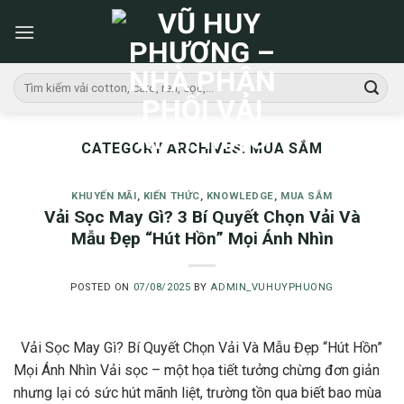
Skip
to
content
Tìm
kiếm:
CATEGORY ARCHIVES:
MUA SẮM
KHUYẾN MÃI
,
KIẾN THỨC
,
KNOWLEDGE
,
MUA SẮM
Vải Sọc May Gì? 3 Bí Quyết Chọn Vải Và
Mẫu Đẹp “Hút Hồn” Mọi Ánh Nhìn
POSTED ON
07/08/2025
BY
ADMIN_VUHUYPHUONG
Vải Sọc May Gì? Bí Quyết Chọn Vải Và Mẫu Đẹp “Hút Hồn”
Mọi Ánh Nhìn Vải sọc – một họa tiết tưởng chừng đơn giản
nhưng lại có sức hút mãnh liệt, trường tồn qua biết bao mùa