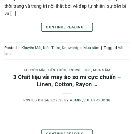
thời trang và trang trí nội thất bởi vẻ đẹp tự nhiên, sự bền bỉ
và […]
CONTINUE READING
→
Posted in
Khuyến Mãi
,
Kiến Thức
,
Knowledge
,
Mua sắm
|
Tagged
Vải
linen
KHUYẾN MÃI
,
KIẾN THỨC
,
KNOWLEDGE
,
MUA SẮM
3 Chất liệu vải may áo sơ mi cực chuẩn –
Linen, Cotton, Rayon …
POSTED ON
24/07/2025
BY
ADMIN_VUHUYPHUONG
CONTINUE READING
→