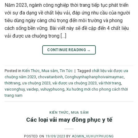
Năm 2023, ngành công nghiệp thời trang tiếp tục phát triển
với sự đa dạng về chất liệu vải, đáp ứng nhu cầu của người
tiêu dùng ngày càng chú trọng đến môi trường và phong
cách sống bền vững. Bài viết này sẽ đề cập đến 4 chất liệu
vải được ưa chuộng trong […]
CONTINUE READING
→
Posted in
Kiến Thức
,
Mua sắm
,
Tin Tức
|
Tagged
chất liệu vải được ưa
chuộng năm 2023
,
chovaitanbinh
,
Conghuynhaphanphoivaimaymac
,
thờitrang
,
ưa chuộng 2023
,
vải được ưa chuộng 2023
,
vải thời trang
,
vaiconghuy
,
vaidep
,
vuhuyphuong
,
Xu hướng mới cho phong cách thời
trang nam
KIẾN THỨC
,
MUA SẮM
Các loại vải may đồng phục y tế
POSTED ON
19/09/2023
BY
ADMIN_VUHUYPHUONG