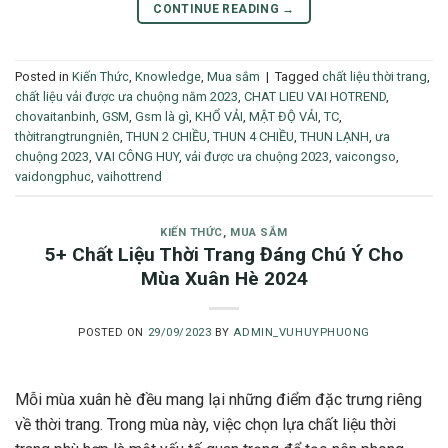
CONTINUE READING
→
Posted in
Kiến Thức
,
Knowledge
,
Mua sắm
|
Tagged
chất liệu thời trang
,
chất liệu vải được ưa chuộng năm 2023
,
CHAT LIEU VAI HOTREND
,
chovaitanbinh
,
GSM
,
Gsm là gì
,
KHỔ VẢI
,
MẬT ĐỘ VẢI
,
TC
,
thờitrangtrungniên
,
THUN 2 CHIỀU
,
THUN 4 CHIỀU
,
THUN LẠNH
,
ưa
chuộng 2023
,
VAI CÔNG HUY
,
vải được ưa chuộng 2023
,
vaicongso
,
vaidongphuc
,
vaihottrend
KIẾN THỨC
,
MUA SẮM
5+ Chất Liệu Thời Trang Đáng Chú Ý Cho
Mùa Xuân Hè 2024
POSTED ON
29/09/2023
BY
ADMIN_VUHUYPHUONG
Mỗi mùa xuân hè đều mang lại những điểm đặc trưng riêng
về thời trang. Trong mùa này, việc chọn lựa chất liệu thời