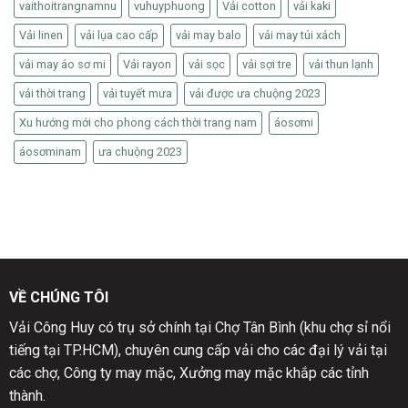
vaithoitrangnamnu
vuhuyphuong
Vải cotton
vải kaki
Vải linen
vải lụa cao cấp
vải may balo
vải may túi xách
vải may áo sơ mi
Vải rayon
vải sọc
vải sợi tre
vải thun lạnh
vải thời trang
vải tuyết mưa
vải được ưa chuộng 2023
Xu hướng mới cho phong cách thời trang nam
áosơmi
áosơminam
ưa chuộng 2023
VỀ CHÚNG TÔI
Vải Công Huy có trụ sở chính tại Chợ Tân Bình (khu chợ sỉ nổi
tiếng tại TP.HCM), chuyên cung cấp vải cho các đại lý vải tại
các chợ, Công ty may mặc, Xưởng may mặc khắp các tỉnh
thành.