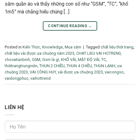
sắm quần áo và thấy những con số như “GSM”, “TC”, “khổ
1m5” mà chẳng hiểu chúng […]
CONTINUE READING
→
Posted in
Kiến Thức
,
Knowledge
,
Mua sắm
|
Tagged
chất liệu thời trang
,
chất liệu vải được ưa chuộng năm 2023
,
CHAT LIEU VAI HOTREND
,
chovaitanbinh
,
GSM
,
Gsm là gì
,
KHỔ VẢI
,
MẬT ĐỘ VẢI
,
TC
,
thờitrangtrungniên
,
THUN 2 CHIỀU
,
THUN 4 CHIỀU
,
THUN LẠNH
,
ưa
chuộng 2023
,
VAI CÔNG HUY
,
vải được ưa chuộng 2023
,
vaicongso
,
vaidongphuc
,
vaihottrend
LIÊN HỆ