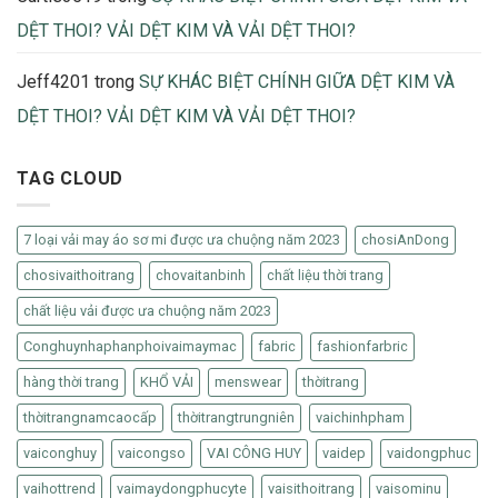
DỆT THOI? VẢI DỆT KIM VÀ VẢI DỆT THOI?
Jeff4201
trong
SỰ KHÁC BIỆT CHÍNH GIỮA DỆT KIM VÀ
DỆT THOI? VẢI DỆT KIM VÀ VẢI DỆT THOI?
TAG CLOUD
7 loại vải may áo sơ mi được ưa chuộng năm 2023
chosiAnDong
chosivaithoitrang
chovaitanbinh
chất liệu thời trang
chất liệu vải được ưa chuộng năm 2023
Conghuynhaphanphoivaimaymac
fabric
fashionfarbric
hàng thời trang
KHỔ VẢI
menswear
thờitrang
thờitrangnamcaocấp
thờitrangtrungniên
vaichinhpham
vaiconghuy
vaicongso
VAI CÔNG HUY
vaidep
vaidongphuc
vaihottrend
vaimaydongphucyte
vaisithoitrang
vaisominu