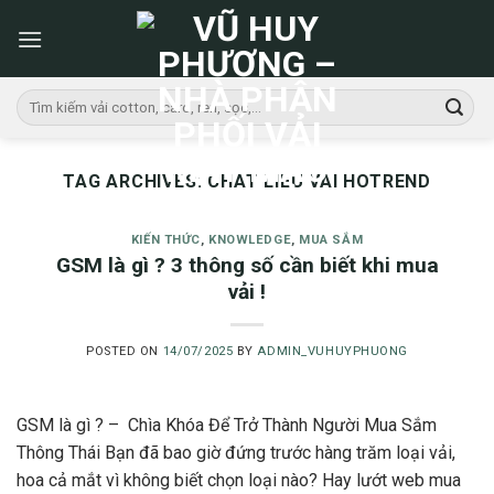
Skip
to
content
Tìm
kiếm:
TAG ARCHIVES:
CHAT LIEU VAI HOTREND
KIẾN THỨC
,
KNOWLEDGE
,
MUA SẮM
GSM là gì ? 3 thông số cần biết khi mua
vải !
POSTED ON
14/07/2025
BY
ADMIN_VUHUYPHUONG
GSM là gì ? – Chìa Khóa Để Trở Thành Người Mua Sắm
Thông Thái Bạn đã bao giờ đứng trước hàng trăm loại vải,
hoa cả mắt vì không biết chọn loại nào? Hay lướt web mua