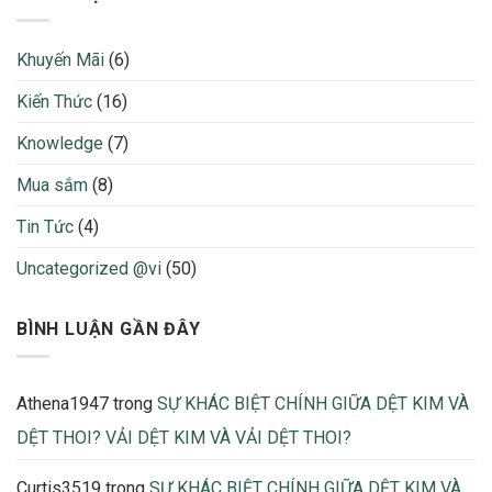
Gì?
sợi:
2026
–
Cotton,
Cách
Poly,
Khuyến Mãi
(6)
Tính
Nylon,
Định
Lụa,
Kiến Thức
(16)
Mức
Rayon…
Vải
Ưu
Để
Knowledge
(7)
nhược
Không
điểm
Bị
và
Mua sắm
(8)
Thừa
nhận
Thiếu
biết
Tin Tức
(4)
Khi
Sản
Uncategorized @vi
(50)
Xuất
2026
BÌNH LUẬN GẦN ĐÂY
Athena1947
trong
SỰ KHÁC BIỆT CHÍNH GIỮA DỆT KIM VÀ
DỆT THOI? VẢI DỆT KIM VÀ VẢI DỆT THOI?
Curtis3519
trong
SỰ KHÁC BIỆT CHÍNH GIỮA DỆT KIM VÀ