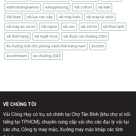
vaithoitrangnamnu
vuhuyphuong
Vải cotton
vải kaki
Vải linen
vải lụa cao cấp
vải may balo
vải may túi xách
vải may áo sơ mi
Vải rayon
vải sọc
vải sợi tre
vải thun lạnh
vải thời trang
vải tuyết mưa
vải được ưa chuộng 2023
Xu hướng mới cho phong cách thời trang nam
áosơmi
áosơminam
ưa chuộng 2023
VỀ CHÚNG TÔI
Vải Công Huy có trụ sở chính tại Chợ Tân Bình (khu chợ sỉ nổi
tiếng tại TP.HCM), chuyên cung cấp vải cho các đại lý vải tại
các chợ, Công ty may mặc, Xưởng may mặc khắp các tỉnh