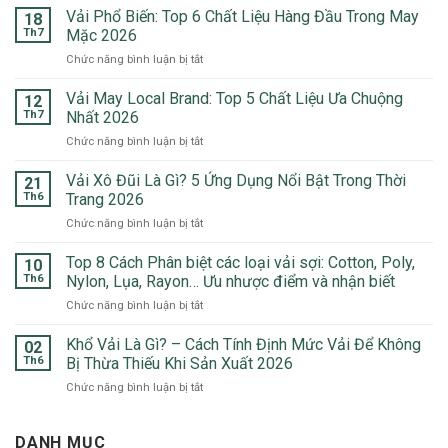
Vải Phổ Biến: Top 6 Chất Liệu Hàng Đầu Trong May
18
Th7
Mặc 2026
ở
Chức năng bình luận bị tắt
Vải
Phổ
Vải May Local Brand: Top 5 Chất Liệu Ưa Chuộng
12
Biến:
Th7
Nhất 2026
Top
ở
Chức năng bình luận bị tắt
6
Vải
Chất
May
Vải Xô Đũi Là Gì? 5 Ứng Dụng Nổi Bật Trong Thời
Liệu
21
Local
Hàng
Th6
Trang 2026
Brand:
Đầu
ở
Chức năng bình luận bị tắt
Top
Trong
Vải
5
May
Xô
Top 8 Cách Phân biệt các loại vải sợi: Cotton, Poly,
Chất
10
Mặc
Đũi
Liệu
Th6
Nylon, Lụa, Rayon… Ưu nhược điểm và nhận biết
2026
Là
Ưa
ở
Chức năng bình luận bị tắt
Gì?
Chuộng
Top
5
Nhất
8
Khổ Vải Là Gì? – Cách Tính Định Mức Vải Để Không
Ứng
02
2026
Cách
Dụng
Th6
Bị Thừa Thiếu Khi Sản Xuất 2026
Phân
Nổi
ở
Chức năng bình luận bị tắt
biệt
Bật
Khổ
các
Trong
Vải
loại
Thời
Là
DANH MỤC
vải
Trang