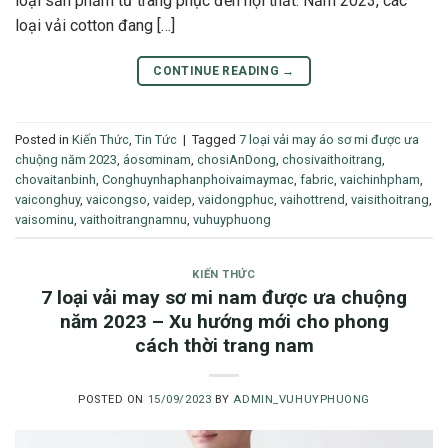
loại sản phẩm từ trang phục đến nội thất. Năm 2023, các
loại vải cotton đang […]
CONTINUE READING
→
Posted in
Kiến Thức
,
Tin Tức
|
Tagged
7 loại vải may áo sơ mi được ưa
chuộng năm 2023
,
áosơminam
,
chosiAnDong
,
chosivaithoitrang
,
chovaitanbinh
,
Conghuynhaphanphoivaimaymac
,
fabric
,
vaichinhpham
,
vaiconghuy
,
vaicongso
,
vaidep
,
vaidongphuc
,
vaihottrend
,
vaisithoitrang
,
vaisominu
,
vaithoitrangnamnu
,
vuhuyphuong
KIẾN THỨC
7 loại vải may sơ mi nam được ưa chuộng
năm 2023 – Xu hướng mới cho phong
cách thời trang nam
POSTED ON
15/09/2023
BY
ADMIN_VUHUYPHUONG