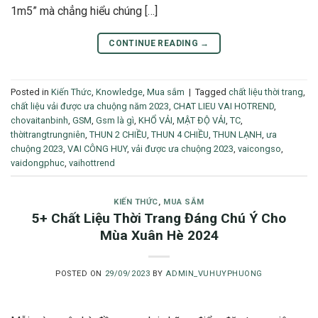
1m5” mà chẳng hiểu chúng […]
CONTINUE READING
→
Posted in
Kiến Thức
,
Knowledge
,
Mua sắm
|
Tagged
chất liệu thời trang
,
chất liệu vải được ưa chuộng năm 2023
,
CHAT LIEU VAI HOTREND
,
chovaitanbinh
,
GSM
,
Gsm là gì
,
KHỔ VẢI
,
MẬT ĐỘ VẢI
,
TC
,
thờitrangtrungniên
,
THUN 2 CHIỀU
,
THUN 4 CHIỀU
,
THUN LẠNH
,
ưa
chuộng 2023
,
VAI CÔNG HUY
,
vải được ưa chuộng 2023
,
vaicongso
,
vaidongphuc
,
vaihottrend
KIẾN THỨC
,
MUA SẮM
5+ Chất Liệu Thời Trang Đáng Chú Ý Cho
Mùa Xuân Hè 2024
POSTED ON
29/09/2023
BY
ADMIN_VUHUYPHUONG