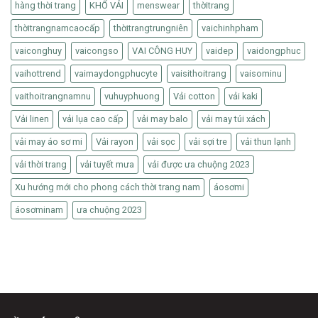
hàng thời trang
KHỔ VẢI
menswear
thờitrang
thờitrangnamcaocấp
thờitrangtrungniên
vaichinhpham
vaiconghuy
vaicongso
VAI CÔNG HUY
vaidep
vaidongphuc
vaihottrend
vaimaydongphucyte
vaisithoitrang
vaisominu
vaithoitrangnamnu
vuhuyphuong
Vải cotton
vải kaki
Vải linen
vải lụa cao cấp
vải may balo
vải may túi xách
vải may áo sơ mi
Vải rayon
vải sọc
vải sợi tre
vải thun lạnh
vải thời trang
vải tuyết mưa
vải được ưa chuộng 2023
Xu hướng mới cho phong cách thời trang nam
áosơmi
áosơminam
ưa chuộng 2023