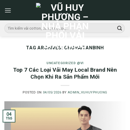
Skip
to
content
Tìm
kiếm:
TAG ARCHIVES:
CHOVAITANBINH
UNCATEGORIZED @VI
Top 7 Các Loại Vải May Local Brand Nên
Chọn Khi Ra Sản Phẩm Mới
POSTED ON
04/05/2026
BY
ADMIN_VUHUYPHUONG
04
Th5