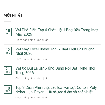
MỚI NHẤT
Vải Phổ Biến: Top 6 Chất Liệu Hàng Đầu Trong May
18
Th7
Mặc 2026
ở
Chức năng bình luận bị tắt
Vải
Phổ
Vải May Local Brand: Top 5 Chất Liệu Ưa Chuộng
12
Biến:
Th7
Nhất 2026
Top
ở
Chức năng bình luận bị tắt
6
Vải
Chất
May
Vải Xô Đũi Là Gì? 5 Ứng Dụng Nổi Bật Trong Thời
Liệu
21
Local
Hàng
Th6
Trang 2026
Brand:
Đầu
ở
Chức năng bình luận bị tắt
Top
Trong
Vải
5
May
Xô
Top 8 Cách Phân biệt các loại vải sợi: Cotton, Poly,
Chất
10
Mặc
Đũi
Liệu
Th6
Nylon, Lụa, Rayon… Ưu nhược điểm và nhận biết
2026
Là
Ưa
ở
Chức năng bình luận bị tắt
Gì?
Chuộng
Top
5
Nhất