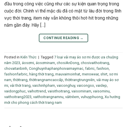
đầu trong công việc cũng như các sự kiện quan trọng trong
cuộc đời. Chính vì thế mặc dù đã có mặt từ lâu đời trong lĩnh
vực thời trang, item này vẫn không thôi hot-hit trong những
năm gần đây. Hãy […]
CONTINUE READING
→
Posted in
Kiến Thức
|
Tagged
7 loại vải may áo sơ mi được ưa chuộng
năm 2023
,
áosơmi
,
áosơminam
,
chosiAnDong
,
chosivaithoitrang
,
chovaitanbinh
,
Conghuynhaphanphoivaimaymac
,
fabric
,
fashion
,
fashionfarbric
,
hàng thời trang
,
mauvaimoinhat
,
menswear
,
shirt
,
sơ mi
nam
,
thờitrang
,
thờitrangnamcaocấp
,
thờitrangtrungniên
,
vải may áo sơ
mi
,
vải thời trang
,
vaichinhpham
,
vaiconghuy
,
vaicongso
,
vaidep
,
vaidongphuc
,
vaihottrend
,
vaisithoitrang
,
vaisominam
,
vaisominu
,
vaithoitrang2023
,
vaithoitrangnamnu
,
vảitrẻem
,
vuhuyphuong
,
Xu hướng
mới cho phong cách thời trang nam