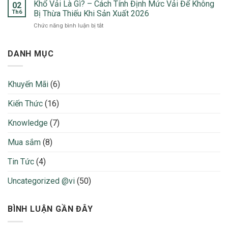
8
Khổ Vải Là Gì? – Cách Tính Định Mức Vải Để Không
Ứng
02
2026
Cách
Dụng
Th6
Bị Thừa Thiếu Khi Sản Xuất 2026
Phân
Nổi
ở
Chức năng bình luận bị tắt
biệt
Bật
Khổ
các
Trong
Vải
loại
Thời
Là
DANH MỤC
vải
Trang
Gì?
sợi:
2026
–
Cotton,
Cách
Poly,
Khuyến Mãi
(6)
Tính
Nylon,
Định
Lụa,
Kiến Thức
(16)
Mức
Rayon…
Vải
Ưu
Để
Knowledge
(7)
nhược
Không
điểm
Bị
và
Mua sắm
(8)
Thừa
nhận
Thiếu
biết
Tin Tức
(4)
Khi
Sản
Uncategorized @vi
(50)
Xuất
2026
BÌNH LUẬN GẦN ĐÂY