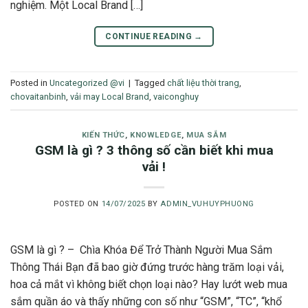
nghiệm. Một Local Brand […]
CONTINUE READING
→
Posted in
Uncategorized @vi
|
Tagged
chất liệu thời trang
,
chovaitanbinh
,
vải may Local Brand
,
vaiconghuy
KIẾN THỨC
,
KNOWLEDGE
,
MUA SẮM
GSM là gì ? 3 thông số cần biết khi mua
vải !
POSTED ON
14/07/2025
BY
ADMIN_VUHUYPHUONG
GSM là gì ? – Chìa Khóa Để Trở Thành Người Mua Sắm
Thông Thái Bạn đã bao giờ đứng trước hàng trăm loại vải,
hoa cả mắt vì không biết chọn loại nào? Hay lướt web mua
sắm quần áo và thấy những con số như “GSM”, “TC”, “khổ