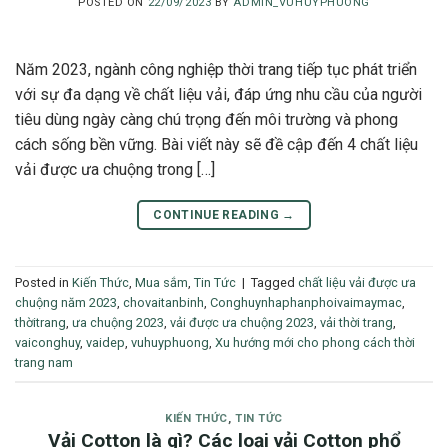
POSTED ON
22/09/2023
BY
ADMIN_VUHUYPHUONG
Năm 2023, ngành công nghiệp thời trang tiếp tục phát triển
với sự đa dạng về chất liệu vải, đáp ứng nhu cầu của người
tiêu dùng ngày càng chú trọng đến môi trường và phong
cách sống bền vững. Bài viết này sẽ đề cập đến 4 chất liệu
vải được ưa chuộng trong […]
CONTINUE READING
→
Posted in
Kiến Thức
,
Mua sắm
,
Tin Tức
|
Tagged
chất liệu vải được ưa
chuộng năm 2023
,
chovaitanbinh
,
Conghuynhaphanphoivaimaymac
,
thờitrang
,
ưa chuộng 2023
,
vải được ưa chuộng 2023
,
vải thời trang
,
vaiconghuy
,
vaidep
,
vuhuyphuong
,
Xu hướng mới cho phong cách thời
trang nam
KIẾN THỨC
,
TIN TỨC
Vải Cotton là gì? Các loại vải Cotton phổ