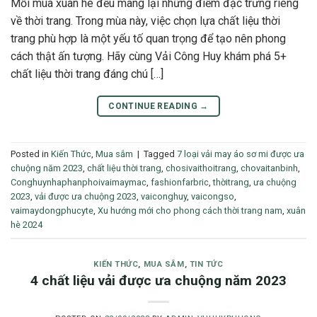
Mỗi mùa xuân hè đều mang lại những điểm đặc trưng riêng
về thời trang. Trong mùa này, việc chọn lựa chất liệu thời
trang phù hợp là một yếu tố quan trọng để tạo nên phong
cách thật ấn tượng. Hãy cùng Vải Công Huy khám phá 5+
chất liệu thời trang đáng chú […]
CONTINUE READING
→
Posted in
Kiến Thức
,
Mua sắm
|
Tagged
7 loại vải may áo sơ mi được ưa
chuộng năm 2023
,
chất liệu thời trang
,
chosivaithoitrang
,
chovaitanbinh
,
Conghuynhaphanphoivaimaymac
,
fashionfarbric
,
thờitrang
,
ưa chuộng
2023
,
vải được ưa chuộng 2023
,
vaiconghuy
,
vaicongso
,
vaimaydongphucyte
,
Xu hướng mới cho phong cách thời trang nam
,
xuân
hè 2024
KIẾN THỨC
,
MUA SẮM
,
TIN TỨC
4 chất liệu vải được ưa chuộng năm 2023