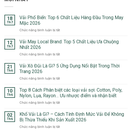
Vải Phổ Biến: Top 6 Chất Liệu Hàng Đầu Trong May
18
Th7
Mặc 2026
ở
Chức năng bình luận bị tắt
Vải
Phổ
Vải May Local Brand: Top 5 Chất Liệu Ưa Chuộng
12
Biến:
Th7
Nhất 2026
Top
ở
Chức năng bình luận bị tắt
6
Vải
Chất
May
Vải Xô Đũi Là Gì? 5 Ứng Dụng Nổi Bật Trong Thời
Liệu
21
Local
Hàng
Th6
Trang 2026
Brand:
Đầu
ở
Chức năng bình luận bị tắt
Top
Trong
Vải
5
May
Xô
Top 8 Cách Phân biệt các loại vải sợi: Cotton, Poly,
Chất
10
Mặc
Đũi
Liệu
Th6
Nylon, Lụa, Rayon… Ưu nhược điểm và nhận biết
2026
Là
Ưa
ở
Chức năng bình luận bị tắt
Gì?
Chuộng
Top
5
Nhất
8
Khổ Vải Là Gì? – Cách Tính Định Mức Vải Để Không
Ứng
02
2026
Cách
Dụng
Th6
Bị Thừa Thiếu Khi Sản Xuất 2026
Phân
Nổi
ở
Chức năng bình luận bị tắt
biệt
Bật
Khổ