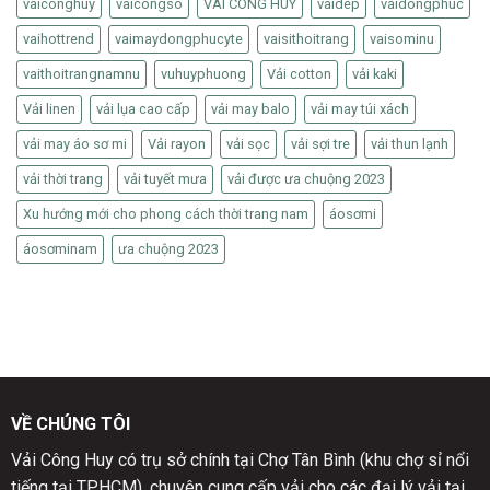
vaiconghuy
vaicongso
VAI CÔNG HUY
vaidep
vaidongphuc
vaihottrend
vaimaydongphucyte
vaisithoitrang
vaisominu
vaithoitrangnamnu
vuhuyphuong
Vải cotton
vải kaki
Vải linen
vải lụa cao cấp
vải may balo
vải may túi xách
vải may áo sơ mi
Vải rayon
vải sọc
vải sợi tre
vải thun lạnh
vải thời trang
vải tuyết mưa
vải được ưa chuộng 2023
Xu hướng mới cho phong cách thời trang nam
áosơmi
áosơminam
ưa chuộng 2023
VỀ CHÚNG TÔI
Vải Công Huy có trụ sở chính tại Chợ Tân Bình (khu chợ sỉ nổi
tiếng tại TP.HCM), chuyên cung cấp vải cho các đại lý vải tại