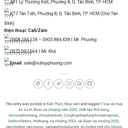
481 Lý Thường Kiệt, Phường 8, Q. Tân Bình, TP. HCM
KT7 Tân Tiến, Phường 8, Q. Tân Bình, TP. HCM (Chợ Tân
Bình)
Điện thoại: Call/Zalo
0908.194.128 – 0903.884.438 | Mr. Phương
0972.097.664 | Mr. Khả
Email:
sale@vuhuyphuong.com
This entry was posted in
Kiến Thức
,
Mua sắm
and tagged
7 loại vải may
áo sơ mi được ưa chuộng năm 2023
,
chất liệu thời trang
,
chosivaithoitrang
,
chovaitanbinh
,
Conghuynhaphanphoivaimaymac
,
fashionfarbric
,
thờitrang
,
ưa chuộng 2023
,
vải được ưa chuộng 2023
,
vaiconghuy
,
vaicongso
,
vaimaydongphucyte
,
Xu hướng mới cho phong