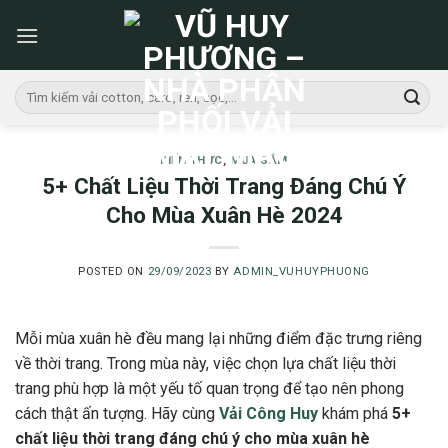
Skip
to
content
Tìm
kiếm:
KIẾN THỨC
,
MUA SẮM
5+ Chất Liệu Thời Trang Đáng Chú Ý
Cho Mùa Xuân Hè 2024
POSTED ON
29/09/2023
BY
ADMIN_VUHUYPHUONG
Mỗi mùa xuân hè đều mang lại những điểm đặc trưng riêng
về thời trang. Trong mùa này, việc chọn lựa chất liệu thời
trang phù hợp là một yếu tố quan trọng để tạo nên phong
cách thật ấn tượng. Hãy cùng
Vải Công Huy
khám phá
5+
chất liệu thời trang đáng chú ý cho mùa xuân hè