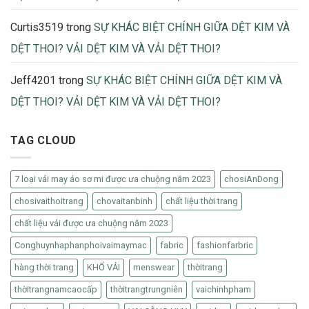
Curtis3519
trong
SỰ KHÁC BIỆT CHÍNH GIỮA DỆT KIM VÀ
DỆT THOI? VẢI DỆT KIM VÀ VẢI DỆT THOI?
Jeff4201
trong
SỰ KHÁC BIỆT CHÍNH GIỮA DỆT KIM VÀ
DỆT THOI? VẢI DỆT KIM VÀ VẢI DỆT THOI?
TAG CLOUD
7 loại vải may áo sơ mi được ưa chuộng năm 2023
chosiAnDong
chosivaithoitrang
chovaitanbinh
chất liệu thời trang
chất liệu vải được ưa chuộng năm 2023
Conghuynhaphanphoivaimaymac
fabric
fashionfarbric
hàng thời trang
KHỔ VẢI
menswear
thờitrang
thờitrangnamcaocấp
thờitrangtrungniên
vaichinhpham