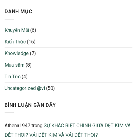
các
Trong
Vải
loại
Thời
Là
DANH MỤC
vải
Trang
Gì?
sợi:
2026
–
Cotton,
Cách
Poly,
Khuyến Mãi
(6)
Tính
Nylon,
Định
Lụa,
Kiến Thức
(16)
Mức
Rayon…
Vải
Ưu
Để
Knowledge
(7)
nhược
Không
điểm
Bị
và
Mua sắm
(8)
Thừa
nhận
Thiếu
biết
Tin Tức
(4)
Khi
Sản
Uncategorized @vi
(50)
Xuất
2026
BÌNH LUẬN GẦN ĐÂY
Athena1947
trong
SỰ KHÁC BIỆT CHÍNH GIỮA DỆT KIM VÀ
DỆT THOI? VẢI DỆT KIM VÀ VẢI DỆT THOI?