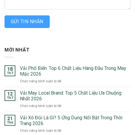
GỬI TIN NHẮN
MỚI NHẤT
Vải Phổ Biến: Top 6 Chất Liệu Hàng Đầu Trong May
18
Th7
Mặc 2026
ở
Chức năng bình luận bị tắt
Vải
Phổ
Vải May Local Brand: Top 5 Chất Liệu Ưa Chuộng
12
Biến:
Th7
Nhất 2026
Top
ở
Chức năng bình luận bị tắt
6
Vải
Chất
May
Vải Xô Đũi Là Gì? 5 Ứng Dụng Nổi Bật Trong Thời
Liệu
21
Local
Hàng
Th6
Trang 2026
Brand:
Đầu
ở
Chức năng bình luận bị tắt
Top
Trong