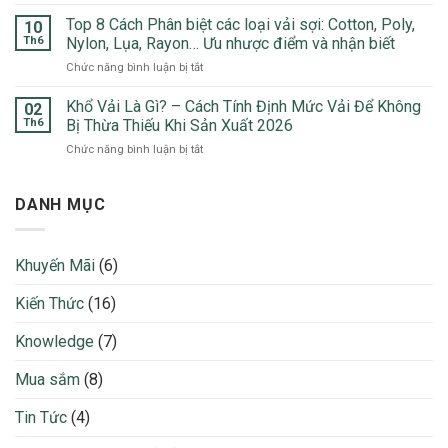
Vải
5
May
Xô
Top 8 Cách Phân biệt các loại vải sợi: Cotton, Poly,
Chất
10
Mặc
Đũi
Liệu
Th6
Nylon, Lụa, Rayon… Ưu nhược điểm và nhận biết
2026
Là
Ưa
ở
Chức năng bình luận bị tắt
Gì?
Chuộng
Top
5
Nhất
8
Khổ Vải Là Gì? – Cách Tính Định Mức Vải Để Không
Ứng
02
2026
Cách
Dụng
Th6
Bị Thừa Thiếu Khi Sản Xuất 2026
Phân
Nổi
ở
Chức năng bình luận bị tắt
biệt
Bật
Khổ
các
Trong
Vải
loại
Thời
Là
DANH MỤC
vải
Trang
Gì?
sợi:
2026
–
Cotton,
Cách
Poly,
Khuyến Mãi
(6)
Tính
Nylon,
Định
Lụa,
Kiến Thức
(16)
Mức
Rayon…
Vải
Ưu
Để
Knowledge
(7)
nhược
Không
điểm
Bị
và
Mua sắm
(8)
Thừa
nhận
Thiếu
biết
Tin Tức
(4)
Khi
Sản