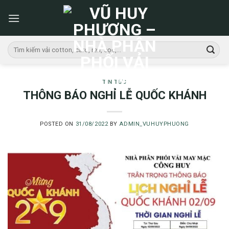
Skip
to
content
Tìm
kiếm:
TIN TỨC
THÔNG BÁO NGHỈ LỄ QUỐC KHÁNH
POSTED ON
31/08/2022
BY
ADMIN_VUHUYPHUONG