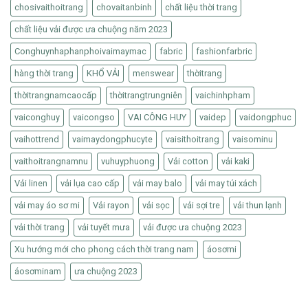
chosivaithoitrang
chovaitanbinh
chất liệu thời trang
chất liệu vải được ưa chuộng năm 2023
Conghuynhaphanphoivaimaymac
fabric
fashionfarbric
hàng thời trang
KHỔ VẢI
menswear
thờitrang
thờitrangnamcaocấp
thờitrangtrungniên
vaichinhpham
vaiconghuy
vaicongso
VAI CÔNG HUY
vaidep
vaidongphuc
vaihottrend
vaimaydongphucyte
vaisithoitrang
vaisominu
vaithoitrangnamnu
vuhuyphuong
Vải cotton
vải kaki
Vải linen
vải lụa cao cấp
vải may balo
vải may túi xách
vải may áo sơ mi
Vải rayon
vải sọc
vải sợi tre
vải thun lạnh
vải thời trang
vải tuyết mưa
vải được ưa chuộng 2023
Xu hướng mới cho phong cách thời trang nam
áosơmi
áosơminam
ưa chuộng 2023