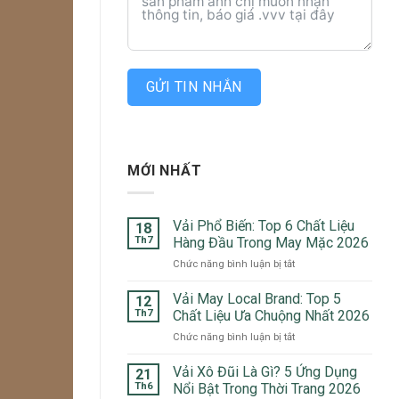
GỬI TIN NHẮN
MỚI NHẤT
Vải Phổ Biến: Top 6 Chất Liệu
18
Th7
Hàng Đầu Trong May Mặc 2026
ở
Chức năng bình luận bị tắt
Vải
Phổ
Vải May Local Brand: Top 5
12
Biến:
Th7
Chất Liệu Ưa Chuộng Nhất 2026
Top
ở
Chức năng bình luận bị tắt
6
Vải
Chất
May
Vải Xô Đũi Là Gì? 5 Ứng Dụng
Liệu
21
Local
Hàng
Th6
Nổi Bật Trong Thời Trang 2026
Brand: