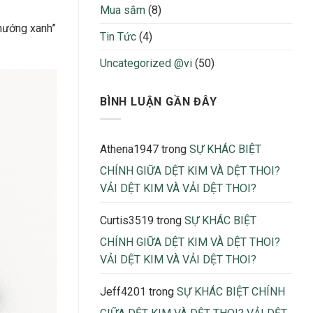
Bị
nhận
Mua sắm
(8)
Thừa
biết
 hướng xanh”
Thiếu
Tin Tức
(4)
Khi
Sản
Uncategorized @vi
(50)
Xuất
2026
BÌNH LUẬN GẦN ĐÂY
Athena1947
trong
SỰ KHÁC BIỆT
CHÍNH GIỮA DỆT KIM VÀ DỆT THOI?
VẢI DỆT KIM VÀ VẢI DỆT THOI?
Curtis3519
trong
SỰ KHÁC BIỆT
CHÍNH GIỮA DỆT KIM VÀ DỆT THOI?
VẢI DỆT KIM VÀ VẢI DỆT THOI?
Jeff4201
trong
SỰ KHÁC BIỆT CHÍNH