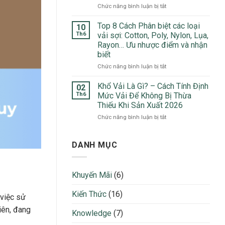
Đầu
ở
Chức năng bình luận bị tắt
Top
Trong
Vải
5
May
Xô
Top 8 Cách Phân biệt các loại
Chất
10
Mặc
Đũi
Liệu
Th6
vải sợi: Cotton, Poly, Nylon, Lụa,
2026
Là
Ưa
Rayon… Ưu nhược điểm và nhận
Gì?
Chuộng
biết
5
Nhất
Ứng
ở
Chức năng bình luận bị tắt
2026
Dụng
Top
Nổi
8
Khổ Vải Là Gì? – Cách Tính Định
02
Bật
Cách
Th6
Mức Vải Để Không Bị Thừa
Trong
Phân
Thiếu Khi Sản Xuất 2026
Thời
biệt
Trang
ở
Chức năng bình luận bị tắt
các
2026
Khổ
loại
Vải
vải
Là
sợi:
DANH MỤC
Gì?
Cotton,
–
Poly,
Cách
Nylon,
Khuyến Mãi
(6)
Tính
Lụa,
Định
Rayon…
Kiến Thức
(16)
Mức
Ưu
 việc sử
Vải
nhược
iên, đang
Để
điểm
Knowledge
(7)
Không
và