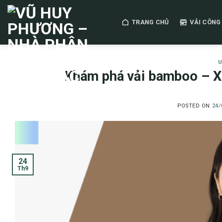
Skip
to
TRANG CHỦ
VẢI CÔNG
content
U
Khám phá vải bamboo – Xu
POSTED ON
24/
24
Th9