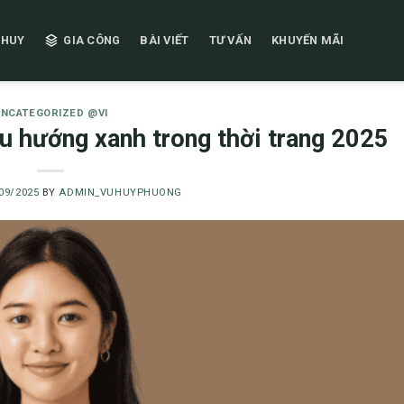
 HUY
GIA CÔNG
BÀI VIẾT
TƯ VẤN
KHUYẾN MÃI
NCATEGORIZED @VI
 hướng xanh trong thời trang 2025
09/2025
BY
ADMIN_VUHUYPHUONG