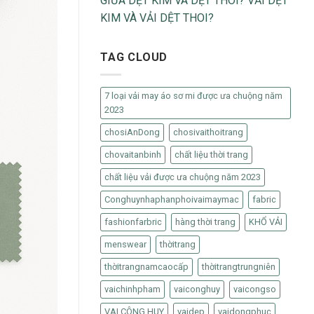
GIỮA DỆT KIM VÀ DỆT THOI? VẢI DỆT
KIM VÀ VẢI DỆT THOI?
TAG CLOUD
7 loại vải may áo sơ mi được ưa chuộng năm
2023
chosiAnDong
chosivaithoitrang
chovaitanbinh
chất liệu thời trang
chất liệu vải được ưa chuộng năm 2023
Conghuynhaphanphoivaimaymac
fabric
fashionfarbric
hàng thời trang
KHỔ VẢI
menswear
thờitrang
thờitrangnamcaocấp
thờitrangtrungniên
vaichinhpham
vaiconghuy
vaicongso
VAI CÔNG HUY
vaidep
vaidongphuc