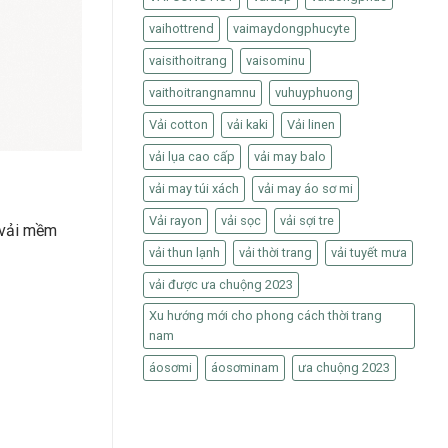
vaihottrend
vaimaydongphucyte
vaisithoitrang
vaisominu
vaithoitrangnamnu
vuhuyphuong
Vải cotton
vải kaki
Vải linen
vải lụa cao cấp
vải may balo
vải may túi xách
vải may áo sơ mi
Vải rayon
vải sọc
vải sợi tre
i vải mềm
vải thun lạnh
vải thời trang
vải tuyết mưa
vải được ưa chuộng 2023
Xu hướng mới cho phong cách thời trang
nam
áosơmi
áosơminam
ưa chuộng 2023