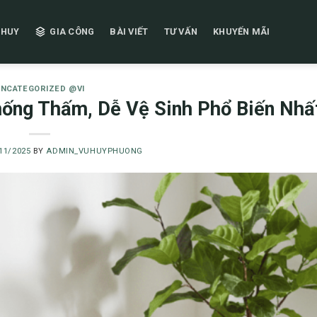
 HUY
GIA CÔNG
BÀI VIẾT
TƯ VẤN
KHUYẾN MÃI
NCATEGORIZED @VI
hống Thấm, Dễ Vệ Sinh Phổ Biến Nhấ
11/2025
BY
ADMIN_VUHUYPHUONG