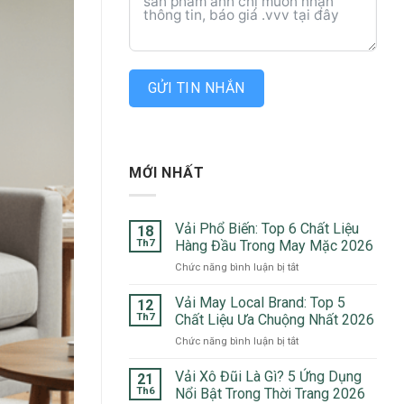
GỬI TIN NHẮN
MỚI NHẤT
Vải Phổ Biến: Top 6 Chất Liệu
18
Th7
Hàng Đầu Trong May Mặc 2026
ở
Chức năng bình luận bị tắt
Vải
Phổ
Vải May Local Brand: Top 5
12
Biến:
Th7
Chất Liệu Ưa Chuộng Nhất 2026
Top
ở
Chức năng bình luận bị tắt
6
Vải
Chất
May
Vải Xô Đũi Là Gì? 5 Ứng Dụng
Liệu
21
Local
Hàng
Th6
Nổi Bật Trong Thời Trang 2026
Brand: