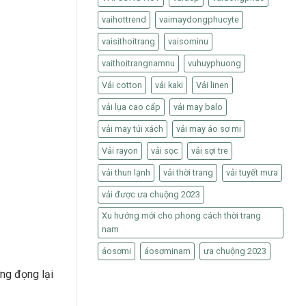
vaihottrend
vaimaydongphucyte
vaisithoitrang
vaisominu
vaithoitrangnamnu
vuhuyphuong
Vải cotton
vải kaki
Vải linen
vải lụa cao cấp
vải may balo
vải may túi xách
vải may áo sơ mi
Vải rayon
vải sọc
vải sợi tre
vải thun lạnh
vải thời trang
vải tuyết mưa
vải được ưa chuộng 2023
Xu hướng mới cho phong cách thời trang
nam
áosơmi
áosơminam
ưa chuộng 2023
ng đọng lại