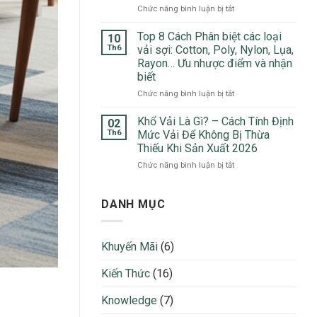
Đầu
ở
Chức năng bình luận bị tắt
Top
Trong
Vải
5
May
Xô
Top 8 Cách Phân biệt các loại
Chất
10
Mặc
Đũi
Liệu
Th6
vải sợi: Cotton, Poly, Nylon, Lụa,
2026
Là
Ưa
Rayon… Ưu nhược điểm và nhận
Gì?
Chuộng
biết
5
Nhất
Ứng
ở
Chức năng bình luận bị tắt
2026
Dụng
Top
Nổi
8
Khổ Vải Là Gì? – Cách Tính Định
02
Bật
Cách
Th6
Mức Vải Để Không Bị Thừa
Trong
Phân
Thiếu Khi Sản Xuất 2026
Thời
biệt
Trang
ở
Chức năng bình luận bị tắt
các
2026
Khổ
loại
Vải
vải
Là
sợi:
DANH MỤC
Gì?
Cotton,
–
Poly,
Cách
Nylon,
Khuyến Mãi
(6)
Tính
Lụa,
Định
Rayon…
Kiến Thức
(16)
Mức
Ưu
Vải
nhược
Để
điểm
Knowledge
(7)
Không
và