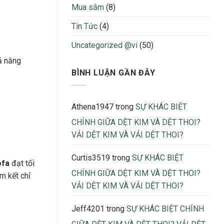
Bị
nhận
Mua sắm
(8)
Thừa
biết
Thiếu
Tin Tức
(4)
Khi
Sản
Uncategorized @vi
(50)
Xuất
2026
ả năng
BÌNH LUẬN GẦN ĐÂY
Athena1947
trong
SỰ KHÁC BIỆT
CHÍNH GIỮA DỆT KIM VÀ DỆT THOI?
VẢI DỆT KIM VÀ VẢI DỆT THOI?
Curtis3519
trong
SỰ KHÁC BIỆT
ofa
đạt tối
CHÍNH GIỮA DỆT KIM VÀ DỆT THOI?
m kết chỉ
VẢI DỆT KIM VÀ VẢI DỆT THOI?
Jeff4201
trong
SỰ KHÁC BIỆT CHÍNH