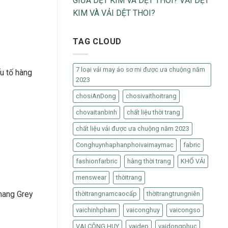
GIỮA DỆT KIM VÀ DỆT THOI? VẢI DỆT
KIM VÀ VẢI DỆT THOI?
TAG CLOUD
7 loại vải may áo sơ mi được ưa chuộng năm
u tố hàng
2023
chosiAnDong
chosivaithoitrang
chovaitanbinh
chất liệu thời trang
chất liệu vải được ưa chuộng năm 2023
Conghuynhaphanphoivaimaymac
fabric
fashionfarbric
hàng thời trang
KHỔ VẢI
menswear
thờitrang
thang Grey
thờitrangnamcaocấp
thờitrangtrungniên
vaichinhpham
vaiconghuy
vaicongso
VAI CÔNG HUY
vaidep
vaidongphuc