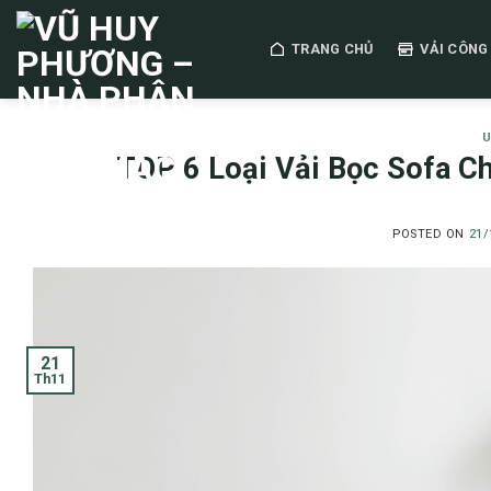
Skip
to
TRANG CHỦ
VẢI CÔNG
content
U
TOP 6 Loại Vải Bọc Sofa C
POSTED ON
21/
21
Th11