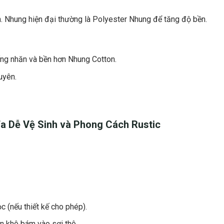
. Nhung hiện đại thường là Polyester Nhung để tăng độ bền.
ống nhăn và bền hơn Nhung Cotton.
uyên.
a Dễ Vệ Sinh
và Phong Cách Rustic
c (nếu thiết kế cho phép).
n khô bám vào sợi thô.