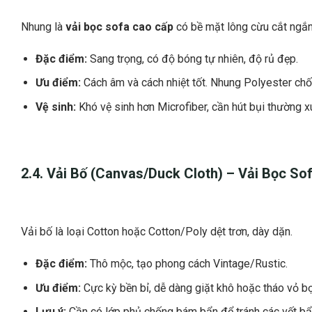
Nhung là
vải bọc sofa cao cấp
có bề mặt lông cừu cắt ngắn
Đặc điểm:
Sang trọng, có độ bóng tự nhiên, độ rủ đẹp.
Ưu điểm:
Cách âm và cách nhiệt tốt. Nhung Polyester ch
Vệ sinh:
Khó vệ sinh hơn Microfiber, cần hút bụi thường x
2.4. Vải Bố (Canvas/Duck Cloth) –
Vải Bọc Sof
Vải bố là loại Cotton hoặc Cotton/Poly dệt trơn, dày dặn.
Đặc điểm:
Thô mộc, tạo phong cách Vintage/Rustic.
Ưu điểm:
Cực kỳ bền bỉ, dễ dàng giặt khô hoặc tháo vỏ bọ
Lưu ý:
Cần có lớp phủ chống bám bẩn để tránh các vết bẩ