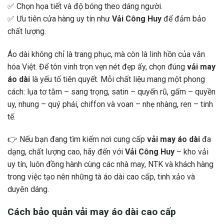
✅ Chọn họa tiết và độ bóng theo dáng người.
✅ Ưu tiên cửa hàng uy tín như
Vải Công Huy
để đảm bảo
chất lượng.
Áo dài không chỉ là trang phục, mà còn là linh hồn của văn
hóa Việt. Để tôn vinh trọn vẹn nét đẹp ấy, chọn đúng
vải may
áo dài
là yếu tố tiên quyết. Mỗi chất liệu mang một phong
cách: lụa tơ tằm – sang trọng, satin – quyến rũ, gấm – quyền
uy, nhung – quý phái, chiffon và voan – nhẹ nhàng, ren – tinh
tế.
👉 Nếu bạn đang tìm kiếm nơi cung cấp
vải may áo dài
đa
dạng, chất lượng cao, hãy đến với
Vải Công Huy
– kho vải
uy tín, luôn đồng hành cùng các nhà may, NTK và khách hàng
trong việc tạo nên những tà áo dài cao cấp, tinh xảo và
duyên dáng.
Cách bảo quản vải may áo dài cao cấp