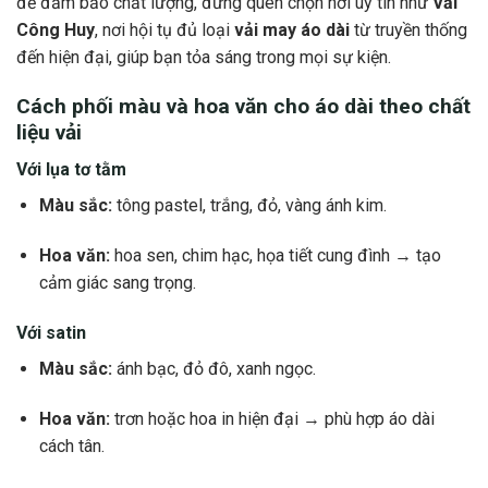
để đảm bảo chất lượng, đừng quên chọn nơi uy tín như
Vải
Công Huy
, nơi hội tụ đủ loại
vải may áo dài
từ truyền thống
đến hiện đại, giúp bạn tỏa sáng trong mọi sự kiện.
Cách phối màu và hoa văn cho áo dài theo chất
liệu vải
Với lụa tơ tằm
Màu sắc:
tông pastel, trắng, đỏ, vàng ánh kim.
Hoa văn:
hoa sen, chim hạc, họa tiết cung đình → tạo
cảm giác sang trọng.
Với satin
Màu sắc:
ánh bạc, đỏ đô, xanh ngọc.
Hoa văn:
trơn hoặc hoa in hiện đại → phù hợp áo dài
cách tân.