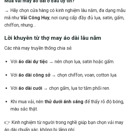
Mua vải may áo dài ở đâu uy tín?
→ Hãy chọn cửa hàng có kinh nghiệm lâu năm, đa dạng mẫu
mã như
Vải Công Huy
, nơi cung cấp đầy đủ lụa, satin, gấm,
chiffon, nhung…
Lời khuyên từ thợ may áo dài lâu năm
Các nhà may truyền thống chia sẻ:
Với
áo dài dự tiệc
→ nên chọn lụa, satin hoặc gấm.
Với
áo dài công sở
→ chọn chiffon, voan, cotton lụa.
Với
áo dài cưới
→ chọn gấm, lụa tơ tằm phối ren.
Khi mua vải, nên
thử dưới ánh sáng
để thấy rõ độ bóng,
màu sắc thật.
👉 Kinh nghiệm từ người trong nghề giúp bạn chọn vải may
áo dài chuẩn xác, không bị lãng phí.