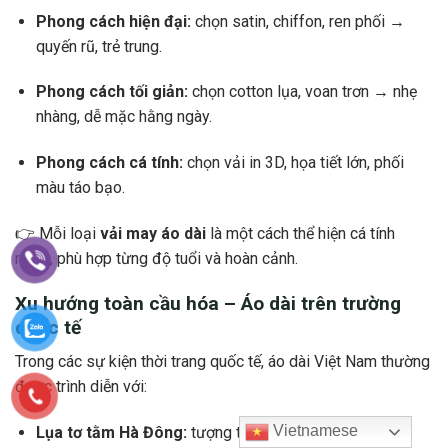
Phong cách hiện đại:
chọn satin, chiffon, ren phối →
quyến rũ, trẻ trung.
Phong cách tối giản:
chọn cotton lụa, voan trơn → nhẹ
nhàng, dễ mặc hằng ngày.
Phong cách cá tính:
chọn vải in 3D, họa tiết lớn, phối
màu táo bạo.
👉 Mỗi loại
vải may áo dài
là một cách thể hiện cá tính
riêng, phù hợp từng độ tuổi và hoàn cảnh.
Xu hướng toàn cầu hóa – Áo dài trên trường
quốc tế
Trong các sự kiện thời trang quốc tế, áo dài Việt Nam thường
được trình diễn với:
Vietnamese
Lụa tơ tằm Hà Đông:
tượng trưng cho sự tinh tế.