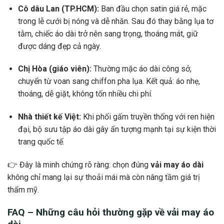
Cô dâu Lan (TP.HCM):
Ban đầu chọn satin giá rẻ, mặc
trong lễ cưới bị nóng và dễ nhăn. Sau đó thay bằng lụa tơ
tằm, chiếc áo dài trở nên sang trọng, thoáng mát, giữ
được dáng đẹp cả ngày.
Chị Hòa (giáo viên):
Thường mặc áo dài công sở,
chuyển từ voan sang chiffon pha lụa. Kết quả: áo nhẹ,
thoáng, dễ giặt, không tốn nhiều chi phí.
Nhà thiết kế Việt:
Khi phối gấm truyền thống với ren hiện
đại, bộ sưu tập áo dài gây ấn tượng mạnh tại sự kiện thời
trang quốc tế.
👉 Đây là minh chứng rõ ràng: chọn đúng
vải may áo dài
không chỉ mang lại sự thoải mái mà còn nâng tầm giá trị
thẩm mỹ.
FAQ – Những câu hỏi thường gặp về vải may áo