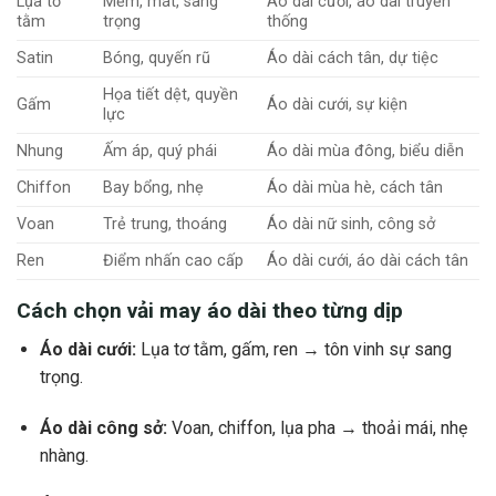
Lụa tơ
Mềm, mát, sang
Áo dài cưới, áo dài truyền
tằm
trọng
thống
Satin
Bóng, quyến rũ
Áo dài cách tân, dự tiệc
Họa tiết dệt, quyền
Gấm
Áo dài cưới, sự kiện
lực
Nhung
Ấm áp, quý phái
Áo dài mùa đông, biểu diễn
Chiffon
Bay bổng, nhẹ
Áo dài mùa hè, cách tân
Voan
Trẻ trung, thoáng
Áo dài nữ sinh, công sở
Ren
Điểm nhấn cao cấp
Áo dài cưới, áo dài cách tân
Cách chọn vải may áo dài theo từng dịp
Áo dài cưới:
Lụa tơ tằm, gấm, ren → tôn vinh sự sang
trọng.
Áo dài công sở:
Voan, chiffon, lụa pha → thoải mái, nhẹ
nhàng.