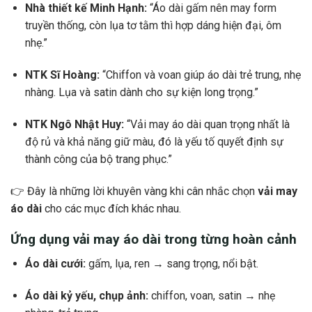
Nhà thiết kế Minh Hạnh:
“Áo dài gấm nên may form
truyền thống, còn lụa tơ tằm thì hợp dáng hiện đại, ôm
nhẹ.”
NTK Sĩ Hoàng:
“Chiffon và voan giúp áo dài trẻ trung, nhẹ
nhàng. Lụa và satin dành cho sự kiện long trọng.”
NTK Ngô Nhật Huy:
“Vải may áo dài quan trọng nhất là
độ rủ và khả năng giữ màu, đó là yếu tố quyết định sự
thành công của bộ trang phục.”
👉 Đây là những lời khuyên vàng khi cân nhắc chọn
vải may
áo dài
cho các mục đích khác nhau.
Ứng dụng vải may áo dài trong từng hoàn cảnh
Áo dài cưới:
gấm, lụa, ren → sang trọng, nổi bật.
Áo dài kỷ yếu, chụp ảnh:
chiffon, voan, satin → nhẹ