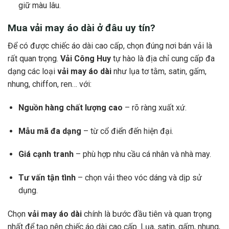
giữ màu lâu.
Mua vải may áo dài ở đâu uy tín?
Để có được chiếc áo dài cao cấp, chọn đúng nơi bán vải là
rất quan trọng.
Vải Công Huy
tự hào là địa chỉ cung cấp đa
dạng các loại
vải may áo dài
như lụa tơ tằm, satin, gấm,
nhung, chiffon, ren… với:
Nguồn hàng chất lượng cao
– rõ ràng xuất xứ.
Mẫu mã đa dạng
– từ cổ điển đến hiện đại.
Giá cạnh tranh
– phù hợp nhu cầu cá nhân và nhà may.
Tư vấn tận tình
– chọn vải theo vóc dáng và dịp sử
dụng.
Chọn
vải may áo dài
chính là bước đầu tiên và quan trọng
nhất để tạo nên chiếc áo dài cao cấp. Lụa, satin, gấm, nhung,