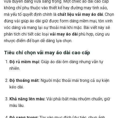
vừa duyên dáng vừa sang trọng. Một chiếc áo dài cao cấp
không chỉ phụ thuộc vào thiết kế hay đường may tinh xảo,
mà yếu tố quyết định chính là
chất liệu vải may áo dài
. Chọn
đúng vải giúp áo dài giữ được form dáng mềm mại, tôn vinh
vóc dáng và mang lại sự thoải mái khi mặc. Bài viết này sẽ
phân tích chi tiết các loại
vải may áo dài
phù hợp, cùng ưu
nhược điểm để bạn dễ dàng lựa chọn.
Tiêu chí chọn vải may áo dài cao cấp
Độ rủ mềm mại:
Giúp áo dài ôm dáng nhưng vẫn tự
nhiên.
Độ thoáng mát:
Người mặc thoải mái trong cả sự kiện
kéo dài.
Khả năng lên màu:
Vải phải bắt màu nhuộm chuẩn, giữ
màu lâu.
Độ sang trọng:
Tùy vào mục đích (dự tiệc, chụp ảnh,