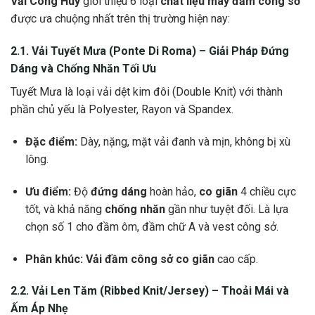
Vải Công Huy
giới thiệu 6 loại
chất liệu may đầm công sở
được ưa chuộng nhất trên thị trường hiện nay:
2.1. Vải Tuyết Mưa (Ponte Di Roma) – Giải Pháp
Đứng
Dáng
và
Chống Nhăn
Tối Ưu
Tuyết Mưa là loại vải dệt kim đôi (Double Knit) với thành
phần chủ yếu là Polyester, Rayon và Spandex.
Đặc điểm:
Dày, nặng, mặt vải đanh và mịn, không bị xù
lông.
Ưu điểm:
Độ
đứng dáng
hoàn hảo,
co giãn
4 chiều cực
tốt, và khả năng
chống nhăn
gần như tuyệt đối. Là lựa
chọn số 1 cho đầm ôm, đầm chữ A và vest công sở.
Phân khúc:
Vải đầm công sở co giãn
cao cấp.
2.2. Vải Len Tăm (Ribbed Knit/Jersey) – Thoải Mái và
Ấm Áp Nhẹ