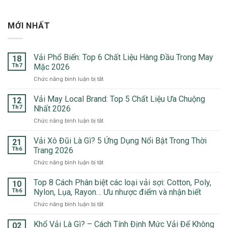
MỚI NHẤT
Vải Phổ Biến: Top 6 Chất Liệu Hàng Đầu Trong May
18
Th7
Mặc 2026
ở
Chức năng bình luận bị tắt
Vải
Phổ
Vải May Local Brand: Top 5 Chất Liệu Ưa Chuộng
12
Biến:
Th7
Nhất 2026
Top
ở
Chức năng bình luận bị tắt
6
Vải
Chất
May
Vải Xô Đũi Là Gì? 5 Ứng Dụng Nổi Bật Trong Thời
Liệu
21
Local
Hàng
Th6
Trang 2026
Brand:
Đầu
ở
Chức năng bình luận bị tắt
Top
Trong
Vải
5
May
Xô
Top 8 Cách Phân biệt các loại vải sợi: Cotton, Poly,
Chất
10
Mặc
Đũi
Liệu
Th6
Nylon, Lụa, Rayon… Ưu nhược điểm và nhận biết
2026
Là
Ưa
ở
Chức năng bình luận bị tắt
Gì?
Chuộng
Top
5
Nhất
8
Khổ Vải Là Gì? – Cách Tính Định Mức Vải Để Không
Ứng
02
2026