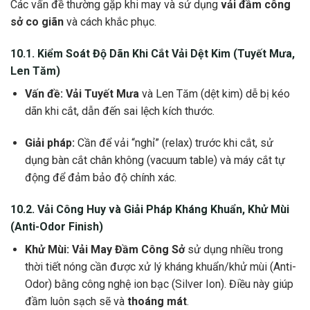
Các vấn đề thường gặp khi may và sử dụng
vải đầm công
sở co giãn
và cách khắc phục.
10.1. Kiểm Soát Độ Dãn Khi Cắt Vải Dệt Kim (Tuyết Mưa,
Len Tăm)
Vấn đề:
Vải Tuyết Mưa
và Len Tăm (dệt kim) dễ bị kéo
dãn khi cắt, dẫn đến sai lệch kích thước.
Giải pháp:
Cần để vải “nghỉ” (relax) trước khi cắt, sử
dụng bàn cắt chân không (vacuum table) và máy cắt tự
động để đảm bảo độ chính xác.
10.2.
Vải Công Huy
và Giải Pháp Kháng Khuẩn,
Khử Mùi
(Anti-Odor Finish)
Khử Mùi:
Vải May Đầm Công Sở
sử dụng nhiều trong
thời tiết nóng cần được xử lý kháng khuẩn/khử mùi (Anti-
Odor) bằng công nghệ ion bạc (Silver Ion). Điều này giúp
đầm luôn sạch sẽ và
thoáng mát
.