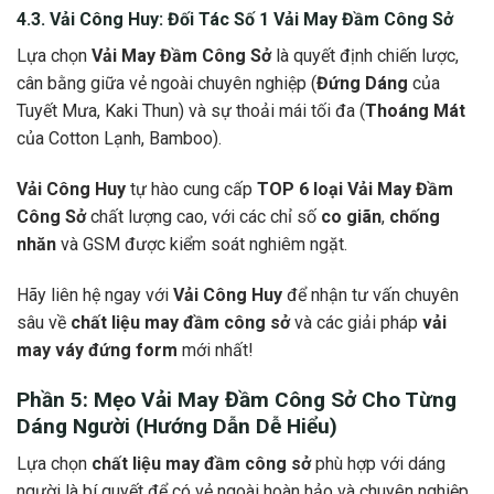
4.3.
Vải Công Huy
: Đối Tác Số 1
Vải May Đầm Công Sở
Lựa chọn
Vải May Đầm Công Sở
là quyết định chiến lược,
cân bằng giữa vẻ ngoài chuyên nghiệp (
Đứng Dáng
của
Tuyết Mưa, Kaki Thun) và sự thoải mái tối đa (
Thoáng Mát
của Cotton Lạnh, Bamboo).
Vải Công Huy
tự hào cung cấp
TOP 6 loại Vải May Đầm
Công Sở
chất lượng cao, với các chỉ số
co giãn
,
chống
nhăn
và GSM được kiểm soát nghiêm ngặt.
Hãy liên hệ ngay với
Vải Công Huy
để nhận tư vấn chuyên
sâu về
chất liệu may đầm công sở
và các giải pháp
vải
may váy đứng form
mới nhất!
Phần 5: Mẹo
Vải May Đầm Công Sở
Cho Từng
Dáng Người (Hướng Dẫn Dễ Hiểu)
Lựa chọn
chất liệu may đầm công sở
phù hợp với dáng
người là bí quyết để có vẻ ngoài hoàn hảo và chuyên nghiệp