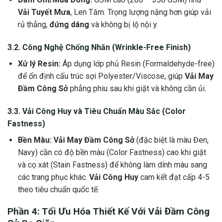
Vải Tuyết Mưa
, Len Tăm. Trọng lượng nặng hơn giúp vải
rủ thẳng,
đứng dáng
và không bị lộ nội y.
3.2. Công Nghệ
Chống Nhăn
(Wrinkle-Free Finish)
Xử lý Resin:
Áp dụng lớp phủ Resin (Formaldehyde-free)
để ổn định cấu trúc sợi Polyester/Viscose, giúp
Vải May
Đầm Công Sở
phẳng phiu sau khi giặt và không cần ủi.
3.3.
Vải Công Huy
và Tiêu Chuẩn Màu Sắc (Color
Fastness)
Bền Màu:
Vải May Đầm Công Sở
(đặc biệt là màu Đen,
Navy) cần có độ bền màu (Color Fastness) cao khi giặt
và cọ xát (Stain Fastness) để không làm dính màu sang
các trang phục khác.
Vải Công Huy
cam kết đạt cấp 4-5
theo tiêu chuẩn quốc tế.
Phần 4: Tối Ưu Hóa Thiết Kế Với
Vải Đầm Công