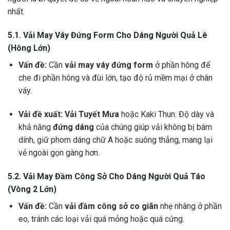
nhất.
5.1.
Vải May Váy Đứng Form
Cho Dáng Người Quả Lê
(Hông Lớn)
Vấn đề:
Cần
vải may váy đứng form
ở phần hông để
che đi phần hông và đùi lớn, tạo độ rủ mềm mại ở chân
váy.
Vải đề xuất:
Vải Tuyết Mưa
hoặc Kaki Thun. Độ dày và
khả năng
đứng dáng
của chúng giúp vải không bị bám
dính, giữ phom dáng chữ A hoặc suông thẳng, mang lại
vẻ ngoài gọn gàng hơn.
5.2.
Vải May Đầm Công Sở
Cho Dáng Người Quả Táo
(Vòng 2 Lớn)
Vấn đề:
Cần
vải đầm công sở co giãn
nhẹ nhàng ở phần
eo, tránh các loại vải quá mỏng hoặc quá cứng.