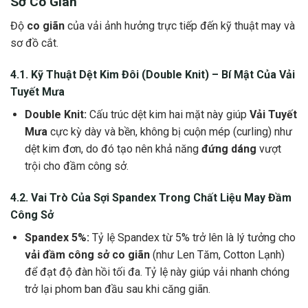
Sở Co Giãn
Độ
co giãn
của vải ảnh hưởng trực tiếp đến kỹ thuật may và
sơ đồ cắt.
4.1. Kỹ Thuật Dệt Kim Đôi (Double Knit) – Bí Mật Của
Vải
Tuyết Mưa
Double Knit:
Cấu trúc dệt kim hai mặt này giúp
Vải Tuyết
Mưa
cực kỳ dày và bền, không bị cuộn mép (curling) như
dệt kim đơn, do đó tạo nên khả năng
đứng dáng
vượt
trội cho đầm công sở.
4.2. Vai Trò Của Sợi Spandex Trong
Chất Liệu May Đầm
Công Sở
Spandex 5%:
Tỷ lệ Spandex từ 5% trở lên là lý tưởng cho
vải đầm công sở co giãn
(như Len Tăm, Cotton Lạnh)
để đạt độ đàn hồi tối đa. Tỷ lệ này giúp vải nhanh chóng
trở lại phom ban đầu sau khi căng giãn.