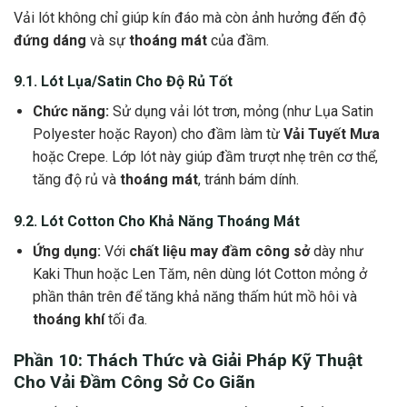
Vải lót không chỉ giúp kín đáo mà còn ảnh hưởng đến độ
đứng dáng
và sự
thoáng mát
của đầm.
9.1. Lót Lụa/Satin Cho Độ Rủ Tốt
Chức năng:
Sử dụng vải lót trơn, mỏng (như Lụa Satin
Polyester hoặc Rayon) cho đầm làm từ
Vải Tuyết Mưa
hoặc Crepe. Lớp lót này giúp đầm trượt nhẹ trên cơ thể,
tăng độ rủ và
thoáng mát
, tránh bám dính.
9.2. Lót Cotton Cho Khả Năng
Thoáng Mát
Ứng dụng:
Với
chất liệu may đầm công sở
dày như
Kaki Thun hoặc Len Tăm, nên dùng lót Cotton mỏng ở
phần thân trên để tăng khả năng thấm hút mồ hôi và
thoáng khí
tối đa.
Phần 10: Thách Thức và Giải Pháp Kỹ Thuật
Cho
Vải Đầm Công Sở Co Giãn