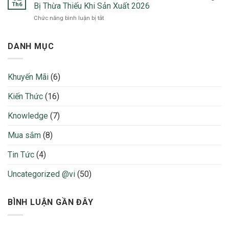
Cách
Dụng
Th6
Bị Thừa Thiếu Khi Sản Xuất 2026
Phân
Nổi
ở
Chức năng bình luận bị tắt
biệt
Bật
Khổ
các
Trong
Vải
loại
Thời
Là
DANH MỤC
vải
Trang
Gì?
sợi:
2026
–
Cotton,
Cách
Poly,
Khuyến Mãi
(6)
Tính
Nylon,
Định
Lụa,
Kiến Thức
(16)
Mức
Rayon…
Vải
Ưu
Để
Knowledge
(7)
nhược
Không
điểm
Bị
và
Mua sắm
(8)
Thừa
nhận
Thiếu
biết
Tin Tức
(4)
Khi
Sản
Uncategorized @vi
(50)
Xuất
2026
BÌNH LUẬN GẦN ĐÂY