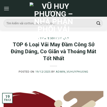
Skip
to
content
Tìm
kiếm:
UNCATEGORIZED @VI
TOP 6 Loại Vải May Đầm Công Sở
Đứng Dáng, Co Giãn và Thoáng Mát
Tốt Nhất
POSTED ON
19/12/2025
BY
ADMIN_VUHUYPHUONG
19
Th12