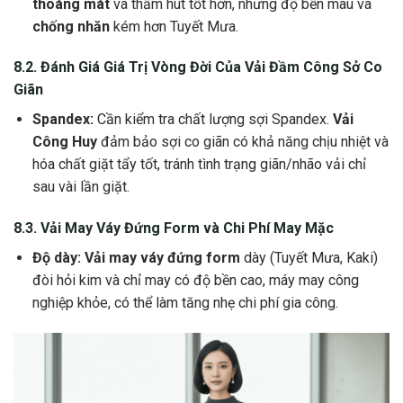
thoáng mát
và thấm hút tốt hơn, nhưng độ bền màu và
chống nhăn
kém hơn Tuyết Mưa.
8.2. Đánh Giá Giá Trị Vòng Đời Của
Vải Đầm Công Sở Co
Giãn
Spandex:
Cần kiểm tra chất lượng sợi Spandex.
Vải
Công Huy
đảm bảo sợi co giãn có khả năng chịu nhiệt và
hóa chất giặt tẩy tốt, tránh tình trạng giãn/nhão vải chỉ
sau vài lần giặt.
8.3.
Vải May Váy Đứng Form
và Chi Phí May Mặc
Độ dày:
Vải may váy đứng form
dày (Tuyết Mưa, Kaki)
đòi hỏi kim và chỉ may có độ bền cao, máy may công
nghiệp khỏe, có thể làm tăng nhẹ chi phí gia công.