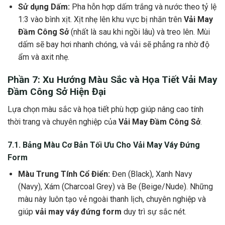
Sử dụng Dấm:
Pha hỗn hợp dấm trắng và nước theo tỷ lệ
1:3 vào bình xịt. Xịt nhẹ lên khu vực bị nhăn trên
Vải May
Đầm Công Sở
(nhất là sau khi ngồi lâu) và treo lên. Mùi
dấm sẽ bay hơi nhanh chóng, và vải sẽ phẳng ra nhờ độ
ẩm và axit nhẹ.
Phần 7: Xu Hướng Màu Sắc và Họa Tiết
Vải May
Đầm Công Sở
Hiện Đại
Lựa chọn màu sắc và họa tiết phù hợp giúp nâng cao tính
thời trang và chuyên nghiệp của
Vải May Đầm Công Sở
.
7.1. Bảng Màu Cơ Bản Tối Ưu Cho
Vải May Váy Đứng
Form
Màu Trung Tính Cổ Điển:
Đen (Black), Xanh Navy
(Navy), Xám (Charcoal Grey) và Be (Beige/Nude). Những
màu này luôn tạo vẻ ngoài thanh lịch, chuyên nghiệp và
giúp
vải may váy đứng form
duy trì sự sắc nét.