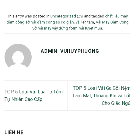
This entry was posted in
Uncategorized @vi
and tagged
chất liệu may
đầm công sở
,
vải đầm công sở co giãn
,
vải len tăm
,
Vải May Đầm Công
Sở
,
vải may váy đứng form
,
vải tuyết mưa
.
ADMIN_VUHUYPHUONG
TOP 5 Loại Vải Ga Gối Nệm
TOP 5 Loại Vải Lụa Tơ Tằm
Làm Mát, Thoáng Khí và Tốt
Tự Nhiên Cao Cấp
Cho Giấc Ngủ
LIÊN HỆ