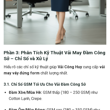
Phần 3: Phân Tích Kỹ Thuật
Vải May Đầm Công
Sở
– Chỉ Số và Xử Lý
Hiểu rõ các chỉ số kỹ thuật giúp
Vải Công Huy
cung cấp
vải
may váy đứng form
chất lượng nhất.
3.1. Chỉ Số GSM Tối Ưu Cho
Vải Đầm Công Sở
Đầm Xòe/Mùa Hè:
GSM thấp (180 – 250 GSM) như
Cotton Lạnh, Crepe.
Đầm Ôm/Mùa Đông:
GSM cao (280 – 350 GSM) như