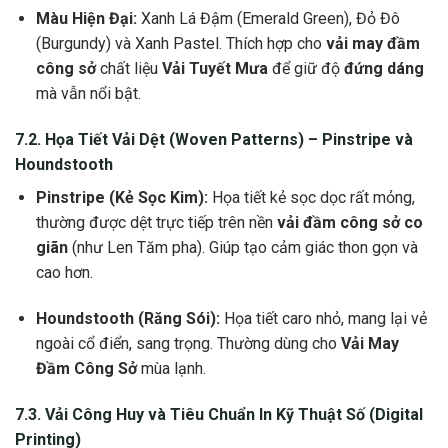
Màu Hiện Đại:
Xanh Lá Đậm (Emerald Green), Đỏ Đô
(Burgundy) và Xanh Pastel. Thích hợp cho
vải may đầm
công sở
chất liệu
Vải Tuyết Mưa
để giữ độ
đứng dáng
mà vẫn nổi bật.
7.2. Họa Tiết Vải Dệt (Woven Patterns) – Pinstripe và
Houndstooth
Pinstripe (Kẻ Sọc Kim):
Họa tiết kẻ sọc dọc rất mỏng,
thường được dệt trực tiếp trên nền
vải đầm công sở co
giãn
(như Len Tăm pha). Giúp tạo cảm giác thon gọn và
cao hơn.
Houndstooth (Răng Sói):
Họa tiết caro nhỏ, mang lại vẻ
ngoài cổ điển, sang trọng. Thường dùng cho
Vải May
Đầm Công Sở
mùa lạnh.
7.3.
Vải Công Huy
và Tiêu Chuẩn In Kỹ Thuật Số (Digital
Printing)