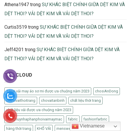
Athena1947
trong
SỰ KHÁC BIỆT CHÍNH GIỮA DỆT KIM VÀ
DỆT THOI? VẢI DỆT KIM VÀ VẢI DỆT THOI?
Curtis3519
trong
SỰ KHÁC BIỆT CHÍNH GIỮA DỆT KIM VÀ
DỆT THOI? VẢI DỆT KIM VÀ VẢI DỆT THOI?
Jeff4201
trong
SỰ KHÁC BIỆT CHÍNH GIỮA DỆT KIM VÀ
DỆT THOI? VẢI DỆT KIM VÀ VẢI DỆT THOI?
TAG CLOUD
7 loại vải may áo sơ mi được ưa chuộng năm 2023
chosiAnDong
chosivaithoitrang
chovaitanbinh
chất liệu thời trang
chất liệu vải được ưa chuộng năm 2023
Conghuynhaphanphoivaimaymac
fabric
fashionfarbric
Vietnamese
hàng thời trang
KHỔ VẢI
menswear
thờitrang