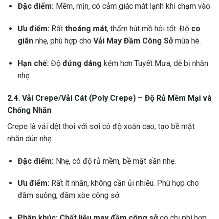
Đặc điểm:
Mềm, mịn, có cảm giác mát lạnh khi chạm vào.
Ưu điểm:
Rất
thoáng mát
, thấm hút mồ hôi tốt. Độ
co
giãn
nhẹ, phù hợp cho
Vải May Đầm Công Sở
mùa hè.
Hạn chế:
Độ
đứng dáng
kém hơn Tuyết Mưa, dễ bị nhăn
nhẹ.
2.4. Vải Crepe/Vải Cát (Poly Crepe) – Độ Rủ Mềm Mại và
Chống Nhăn
Crepe là vải dệt thoi với sợi có độ xoắn cao, tạo bề mặt
nhăn dún nhẹ.
Đặc điểm:
Nhẹ, có độ rủ mềm, bề mặt sần nhẹ.
Ưu điểm:
Rất ít nhăn, không cần ủi nhiều. Phù hợp cho
đầm suông, đầm xòe công sở.
Phân khúc:
Chất liệu may đầm công sở
có chi phí hợp