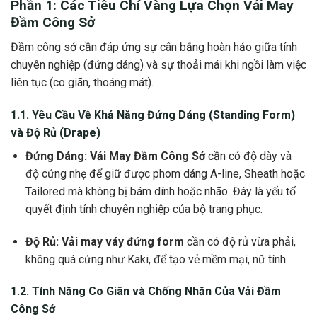
Phần 1: Các Tiêu Chí Vàng Lựa Chọn
Vải May
Đầm Công Sở
Đầm công sở cần đáp ứng sự cân bằng hoàn hảo giữa tính
chuyên nghiệp (đứng dáng) và sự thoải mái khi ngồi làm việc
liên tục (co giãn, thoáng mát).
1.1. Yêu Cầu Về Khả Năng
Đứng Dáng
(Standing Form)
và Độ Rủ (Drape)
Đứng Dáng:
Vải May Đầm Công Sở
cần có độ dày và
độ cứng nhẹ để giữ được phom dáng A-line, Sheath hoặc
Tailored mà không bị bám dính hoặc nhão. Đây là yếu tố
quyết định tính chuyên nghiệp của bộ trang phục.
Độ Rủ:
Vải may váy đứng form
cần có độ rủ vừa phải,
không quá cứng như Kaki, để tạo vẻ mềm mại, nữ tính.
1.2. Tính Năng
Co Giãn
và
Chống Nhăn
Của
Vải Đầm
Công Sở