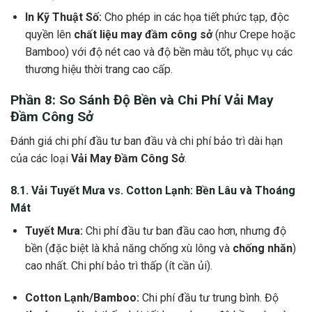
In Kỹ Thuật Số:
Cho phép in các họa tiết phức tạp, độc
quyền lên
chất liệu may đầm công sở
(như Crepe hoặc
Bamboo) với độ nét cao và độ bền màu tốt, phục vụ các
thương hiệu thời trang cao cấp.
Phần 8: So Sánh Độ Bền và Chi Phí
Vải May
Đầm Công Sở
Đánh giá chi phí đầu tư ban đầu và chi phí bảo trì dài hạn
của các loại
Vải May Đầm Công Sở
.
8.1.
Vải Tuyết Mưa
vs. Cotton Lạnh: Bền Lâu và
Thoáng
Mát
Tuyết Mưa:
Chi phí đầu tư ban đầu cao hơn, nhưng độ
bền (đặc biệt là khả năng chống xù lông và
chống nhăn
)
cao nhất. Chi phí bảo trì thấp (ít cần ủi).
Cotton Lạnh/Bamboo:
Chi phí đầu tư trung bình. Độ