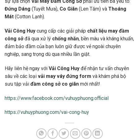
sự lựa chọn
Vải May Đầm Công Sở
phải ưu tiên ba yếu tố:
Đứng Dáng
(Tuyết Mưa),
Co Giãn
(Len Tăm) và
Thoáng
Mát
(Cotton Lạnh).
Vải Công Huy
cung cấp các giải pháp
chất liệu may đầm
công sở
đã qua xử lý
chống nhăn
, bền màu và kháng khuẩn,
đảm bảo đầm của bạn luôn giữ được vẻ ngoài chuyên
nghiệp, sang trọng dù qua nhiều lần giặt.
Hãy liên hệ ngay với
Vải Công Huy
để nhận tư vấn chuyên
sâu về các loại
vải may váy đứng form
và khám phá bộ
sưu tập vải
đầm công sở co giãn
mới nhất!
https://www.facebook.com/vuhuyphuong.official
https://vuhuyphuong.com/vai-cong-huy