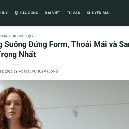
 HUY
GIA CÔNG
BÀI VIẾT
TƯ VẤN
KHUYẾN MÃI
NCATEGORIZED @VI
g Suông Đứng Form, Thoải Mái và Sa
Trọng Nhất
12/2025
BY
ADMIN_VUHUYPHUONG