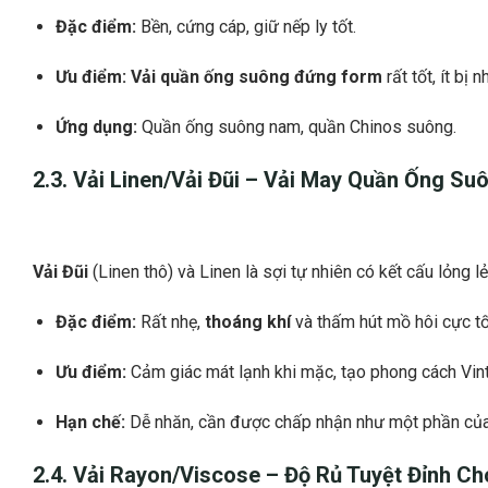
Đặc điểm:
Bền, cứng cáp, giữ nếp ly tốt.
Ưu điểm:
Vải quần ống suông đứng form
rất tốt, ít bị
Ứng dụng:
Quần ống suông nam, quần Chinos suông.
2.3. Vải Linen/Vải Đũi –
Vải May Quần Ống Su
Vải Đũi
(Linen thô) và Linen là sợi tự nhiên có kết cấu lỏng lẻ
Đặc điểm:
Rất nhẹ,
thoáng khí
và thấm hút mồ hôi cực tố
Ưu điểm:
Cảm giác mát lạnh khi mặc, tạo phong cách Vin
Hạn chế:
Dễ nhăn, cần được chấp nhận như một phần của
2.4. Vải Rayon/Viscose – Độ Rủ Tuyệt Đỉnh C