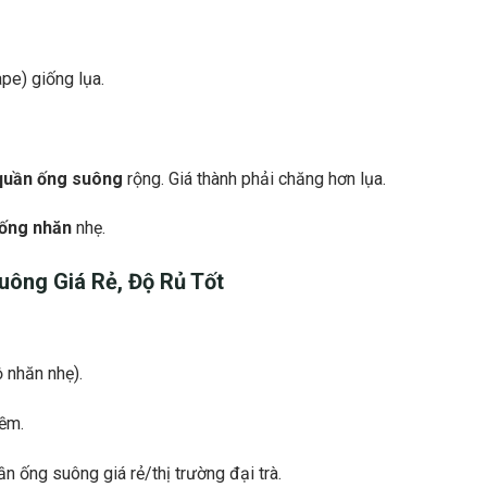
ape) giống lụa.
quần ống suông
rộng. Giá thành phải chăng hơn lụa.
ống nhăn
nhẹ.
Suông
Giá Rẻ, Độ Rủ Tốt
 nhăn nhẹ).
ềm.
n ống suông giá rẻ/thị trường đại trà.