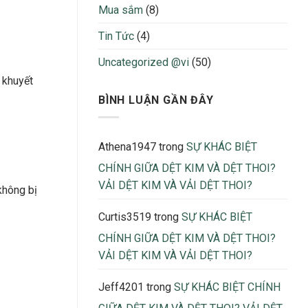
Bị
nhận
Mua sắm
(8)
Thừa
biết
Thiếu
Tin Tức
(4)
Khi
Sản
Uncategorized @vi
(50)
Xuất
2026
 khuyết
BÌNH LUẬN GẦN ĐÂY
Athena1947
trong
SỰ KHÁC BIỆT
CHÍNH GIỮA DỆT KIM VÀ DỆT THOI?
VẢI DỆT KIM VÀ VẢI DỆT THOI?
không bị
Curtis3519
trong
SỰ KHÁC BIỆT
CHÍNH GIỮA DỆT KIM VÀ DỆT THOI?
VẢI DỆT KIM VÀ VẢI DỆT THOI?
Jeff4201
trong
SỰ KHÁC BIỆT CHÍNH