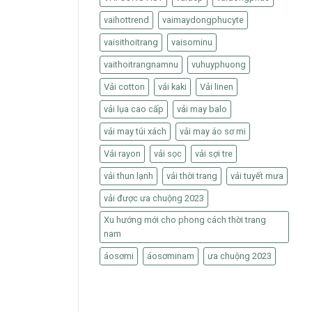
vaihottrend
vaimaydongphucyte
vaisithoitrang
vaisominu
vaithoitrangnamnu
vuhuyphuong
Vải cotton
vải kaki
Vải linen
vải lụa cao cấp
vải may balo
vải may túi xách
vải may áo sơ mi
Vải rayon
vải sọc
vải sợi tre
vải thun lạnh
vải thời trang
vải tuyết mưa
vải được ưa chuộng 2023
Xu hướng mới cho phong cách thời trang
nam
áosơmi
áosơminam
ưa chuộng 2023