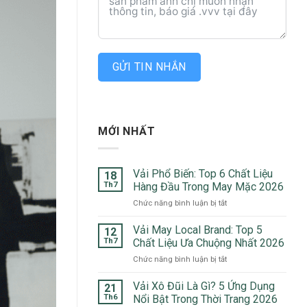
GỬI TIN NHẮN
MỚI NHẤT
Vải Phổ Biến: Top 6 Chất Liệu
18
Th7
Hàng Đầu Trong May Mặc 2026
ở
Chức năng bình luận bị tắt
Vải
Phổ
Vải May Local Brand: Top 5
12
Biến:
Th7
Chất Liệu Ưa Chuộng Nhất 2026
Top
ở
Chức năng bình luận bị tắt
6
Vải
Chất
May
Vải Xô Đũi Là Gì? 5 Ứng Dụng
Liệu
21
Local
Hàng
Th6
Nổi Bật Trong Thời Trang 2026
Brand: