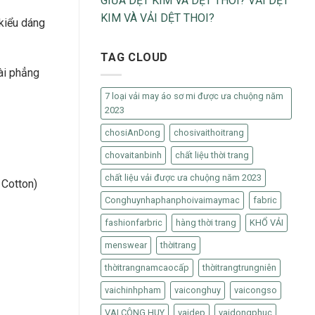
GIỮA DỆT KIM VÀ DỆT THOI? VẢI DỆT
KIM VÀ VẢI DỆT THOI?
 kiểu dáng
TAG CLOUD
ài phẳng
7 loại vải may áo sơ mi được ưa chuộng năm
2023
chosiAnDong
chosivaithoitrang
chovaitanbinh
chất liệu thời trang
chất liệu vải được ưa chuộng năm 2023
 Cotton)
Conghuynhaphanphoivaimaymac
fabric
fashionfarbric
hàng thời trang
KHỔ VẢI
menswear
thờitrang
thờitrangnamcaocấp
thờitrangtrungniên
vaichinhpham
vaiconghuy
vaicongso
VAI CÔNG HUY
vaidep
vaidongphuc