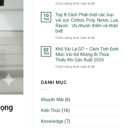
Đầu
ở
Chức năng bình luận bị tắt
Top
Trong
Vải
5
May
Xô
Top 8 Cách Phân biệt các loại
Chất
10
Mặc
Đũi
Liệu
Th6
vải sợi: Cotton, Poly, Nylon, Lụa,
2026
Là
Ưa
Rayon… Ưu nhược điểm và nhận
Gì?
Chuộng
biết
5
Nhất
Ứng
ở
Chức năng bình luận bị tắt
2026
Dụng
Top
Nổi
8
Khổ Vải Là Gì? – Cách Tính Định
02
Bật
Cách
Th6
Mức Vải Để Không Bị Thừa
Trong
Phân
Thiếu Khi Sản Xuất 2026
Thời
biệt
Trang
ở
Chức năng bình luận bị tắt
các
2026
Khổ
loại
Vải
vải
Là
sợi:
DANH MỤC
Gì?
Cotton,
–
Poly,
Cách
Nylon,
Khuyến Mãi
(6)
Tính
Lụa,
rọng
Định
Rayon…
Kiến Thức
(16)
Mức
Ưu
Vải
nhược
Để
điểm
Knowledge
(7)
Không
và