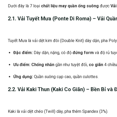
Dưới đây là 7 loại
chất liệu may quần ống suông
được
Vải
2.1. Vải Tuyết Mưa (Ponte Di Roma) –
Vải Quầ
Tuyết Mưa là vải dệt kim đôi (Double Knit) dày dặn, pha Pol
Đặc điểm:
Dày dặn, nặng, có độ
đứng form
và độ rủ tuyệ
Ưu điểm:
Chống nhăn
gần như tuyệt đối,
co giãn
4 chiều
Ứng dụng:
Quần suông cạp cao, quần culottes.
2.2. Vải Kaki Thun (Kaki Co Giãn) – Bền Bỉ và
Kaki là vải dệt chéo (Twill) dày, pha thêm Spandex (3%).