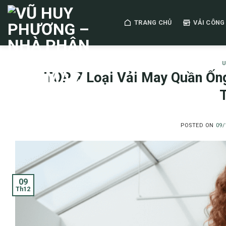
Skip
to
TRANG CHỦ
VẢI CÔNG
content
U
TOP 7 Loại Vải May Quần Ốn
POSTED ON
09/
09
Th12