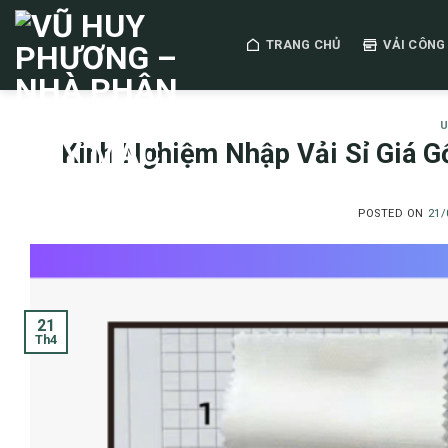
Skip
to
TRANG CHỦ
VẢI CÔNG
content
U
Kinh Nghiệm Nhập Vải Sỉ Giá 
POSTED ON
21/
21
Th4