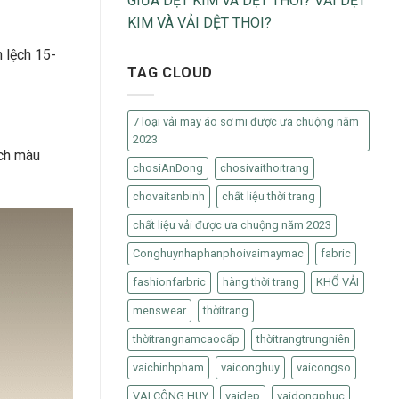
GIỮA DỆT KIM VÀ DỆT THOI? VẢI DỆT
KIM VÀ VẢI DỆT THOI?
h lệch 15-
TAG CLOUD
7 loại vải may áo sơ mi được ưa chuộng năm
2023
ệch màu
chosiAnDong
chosivaithoitrang
chovaitanbinh
chất liệu thời trang
chất liệu vải được ưa chuộng năm 2023
Conghuynhaphanphoivaimaymac
fabric
fashionfarbric
hàng thời trang
KHỔ VẢI
menswear
thờitrang
thờitrangnamcaocấp
thờitrangtrungniên
vaichinhpham
vaiconghuy
vaicongso
VAI CÔNG HUY
vaidep
vaidongphuc