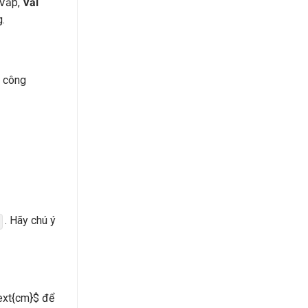
 Vấp,
Vải
.
u công
. Hãy chú ý
ext{cm}$
để