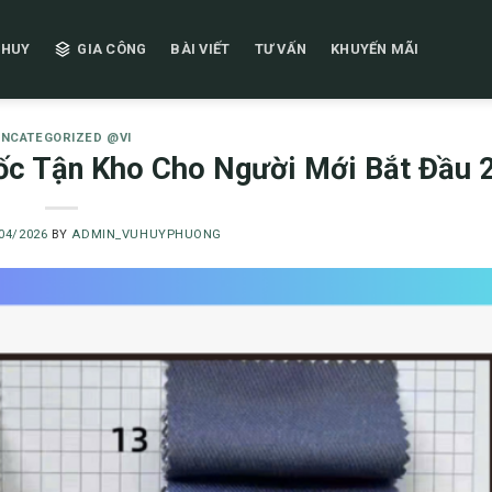
 HUY
GIA CÔNG
BÀI VIẾT
TƯ VẤN
KHUYẾN MÃI
NCATEGORIZED @VI
Gốc Tận Kho Cho Người Mới Bắt Đầu 
04/2026
BY
ADMIN_VUHUYPHUONG