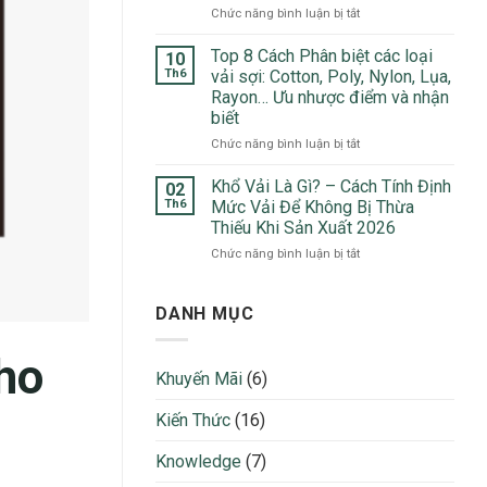
Đầu
ở
Chức năng bình luận bị tắt
Top
Trong
Vải
5
May
Xô
Top 8 Cách Phân biệt các loại
Chất
10
Mặc
Đũi
Liệu
Th6
vải sợi: Cotton, Poly, Nylon, Lụa,
2026
Là
Ưa
Rayon… Ưu nhược điểm và nhận
Gì?
Chuộng
biết
5
Nhất
Ứng
ở
Chức năng bình luận bị tắt
2026
Dụng
Top
Nổi
8
Khổ Vải Là Gì? – Cách Tính Định
02
Bật
Cách
Th6
Mức Vải Để Không Bị Thừa
Trong
Phân
Thiếu Khi Sản Xuất 2026
Thời
biệt
Trang
ở
Chức năng bình luận bị tắt
các
2026
Khổ
loại
Vải
vải
Là
sợi:
DANH MỤC
Gì?
Cotton,
–
Poly,
ho
Cách
Nylon,
Khuyến Mãi
(6)
Tính
Lụa,
Định
Rayon…
Kiến Thức
(16)
Mức
Ưu
Vải
nhược
Để
điểm
Knowledge
(7)
Không
và