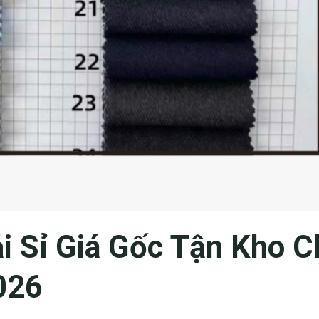
i Sỉ Giá Gốc Tận Kho C
026