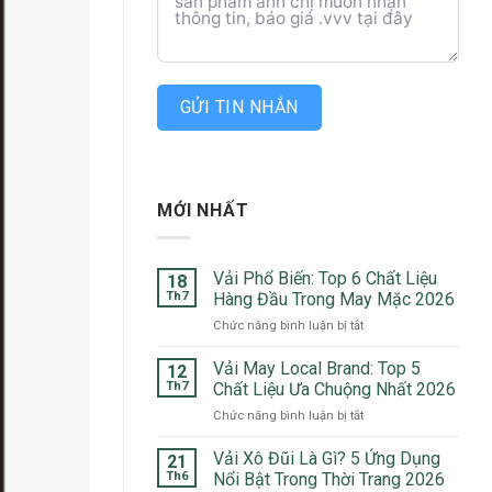
GỬI TIN NHẮN
MỚI NHẤT
Vải Phổ Biến: Top 6 Chất Liệu
18
Th7
Hàng Đầu Trong May Mặc 2026
ở
Chức năng bình luận bị tắt
Vải
Phổ
Vải May Local Brand: Top 5
12
Biến:
Th7
Chất Liệu Ưa Chuộng Nhất 2026
Top
ở
Chức năng bình luận bị tắt
6
Vải
Chất
May
Vải Xô Đũi Là Gì? 5 Ứng Dụng
Liệu
21
Local
Hàng
Th6
Nổi Bật Trong Thời Trang 2026
Brand: