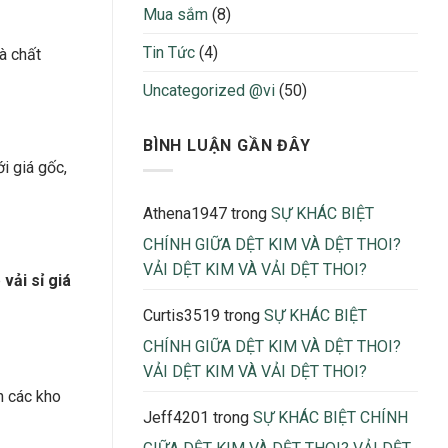
Bị
nhận
Mua sắm
(8)
Thừa
biết
Thiếu
Tin Tức
(4)
à chất
Khi
Sản
Uncategorized @vi
(50)
Xuất
2026
BÌNH LUẬN GẦN ĐÂY
i giá gốc,
Athena1947
trong
SỰ KHÁC BIỆT
CHÍNH GIỮA DỆT KIM VÀ DỆT THOI?
VẢI DỆT KIM VÀ VẢI DỆT THOI?
p
vải sỉ giá
Curtis3519
trong
SỰ KHÁC BIỆT
CHÍNH GIỮA DỆT KIM VÀ DỆT THOI?
VẢI DỆT KIM VÀ VẢI DỆT THOI?
n các kho
Jeff4201
trong
SỰ KHÁC BIỆT CHÍNH