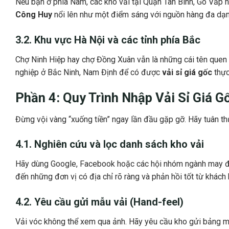
Nếu bạn ở phía Nam, các kho vải tại Quận Tân Bình, Gò Vấp h
Công Huy
nổi lên như một điểm sáng với nguồn hàng đa dạng
3.2. Khu vực Hà Nội và các tỉnh phía Bắc
Chợ Ninh Hiệp hay chợ Đồng Xuân vẫn là những cái tên quen t
nghiệp ở Bắc Ninh, Nam Định để có được
vải sỉ giá gốc
thực
Phần 4: Quy Trình Nhập
Vải Sỉ Giá G
Đừng vội vàng “xuống tiền” ngay lần đầu gặp gỡ. Hãy tuân th
4.1. Nghiên cứu và lọc danh sách kho vải
Hãy dùng Google, Facebook hoặc các hội nhóm ngành may đ
đến những đơn vị có địa chỉ rõ ràng và phản hồi tốt từ khách
4.2. Yêu cầu gửi mẫu vải (Hand-feel)
Vải vóc không thể xem qua ảnh. Hãy yêu cầu kho gửi bảng