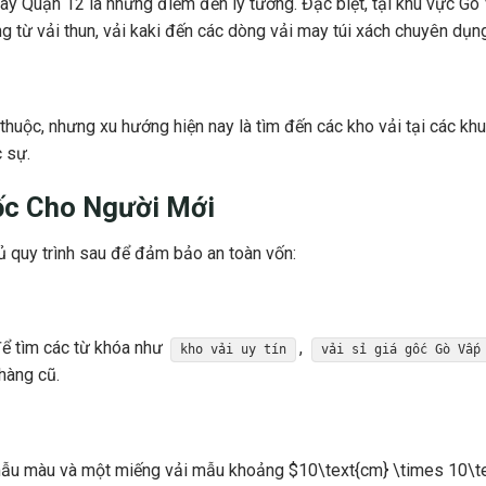
ay Quận 12 là những điểm đến lý tưởng. Đặc biệt, tại khu vực Gò
 từ vải thun, vải kaki đến các dòng vải may túi xách chuyên dụng
huộc, nhưng xu hướng hiện nay là tìm đến các kho vải tại các kh
 sự.
ốc
Cho Người Mới
ủ quy trình sau để đảm bảo an toàn vốn:
ể tìm các từ khóa như
,
kho vải uy tín
vải sỉ giá gốc Gò Vấp
 hàng cũ.
 mẫu màu và một miếng vải mẫu khoảng
$10\text{cm} \times 10\t