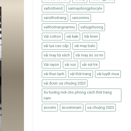
vaihottrend
vaimaydongphucyte
vaisithoitrang
vaisominu
vaithoitrangnamnu
vuhuyphuong
Vải cotton
vải kaki
Vải linen
vải lụa cao cấp
vải may balo
vải may túi xách
vải may áo sơ mi
Vải rayon
vải sọc
vải sợi tre
vải thun lạnh
vải thời trang
vải tuyết mưa
vải được ưa chuộng 2023
Xu hướng mới cho phong cách thời trang
nam
áosơmi
áosơminam
ưa chuộng 2023