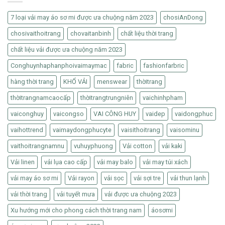
7 loại vải may áo sơ mi được ưa chuộng năm 2023
chosiAnDong
chosivaithoitrang
chovaitanbinh
chất liệu thời trang
chất liệu vải được ưa chuộng năm 2023
Conghuynhaphanphoivaimaymac
fabric
fashionfarbric
hàng thời trang
KHỔ VẢI
menswear
thờitrang
thờitrangnamcaocấp
thờitrangtrungniên
vaichinhpham
vaiconghuy
vaicongso
VAI CÔNG HUY
vaidep
vaidongphuc
vaihottrend
vaimaydongphucyte
vaisithoitrang
vaisominu
vaithoitrangnamnu
vuhuyphuong
Vải cotton
vải kaki
Vải linen
vải lụa cao cấp
vải may balo
vải may túi xách
vải may áo sơ mi
Vải rayon
vải sọc
vải sợi tre
vải thun lạnh
vải thời trang
vải tuyết mưa
vải được ưa chuộng 2023
Xu hướng mới cho phong cách thời trang nam
áosơmi