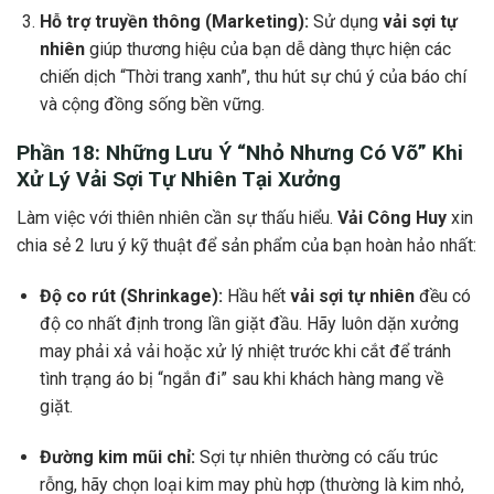
Hỗ trợ truyền thông (Marketing):
Sử dụng
vải sợi tự
nhiên
giúp thương hiệu của bạn dễ dàng thực hiện các
chiến dịch “Thời trang xanh”, thu hút sự chú ý của báo chí
và cộng đồng sống bền vững.
Phần 18: Những Lưu Ý “Nhỏ Nhưng Có Võ” Khi
Xử Lý
Vải Sợi Tự Nhiên
Tại Xưởng
Làm việc với thiên nhiên cần sự thấu hiểu.
Vải Công Huy
xin
chia sẻ 2 lưu ý kỹ thuật để sản phẩm của bạn hoàn hảo nhất:
Độ co rút (Shrinkage):
Hầu hết
vải sợi tự nhiên
đều có
độ co nhất định trong lần giặt đầu. Hãy luôn dặn xưởng
may phải xả vải hoặc xử lý nhiệt trước khi cắt để tránh
tình trạng áo bị “ngắn đi” sau khi khách hàng mang về
giặt.
Đường kim mũi chỉ:
Sợi tự nhiên thường có cấu trúc
rỗng, hãy chọn loại kim may phù hợp (thường là kim nhỏ,