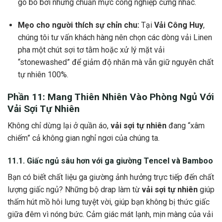
gò bó bởi những chuẩn mực công nghiệp cứng nhắc.
Mẹo cho người thích sự chỉn chu:
Tại
Vải Công Huy
,
chúng tôi tư vấn khách hàng nên chọn các dòng vải Linen
pha một chút sợi tơ tằm hoặc xử lý mặt vải
“stonewashed” để giảm độ nhăn mà vẫn giữ nguyên chất
tự nhiên 100%.
Phần 11: Mang Thiên Nhiên Vào Phòng Ngủ Với
Vải Sợi Tự Nhiên
Không chỉ dừng lại ở quần áo,
vải sợi tự nhiên
đang “xâm
chiếm” cả không gian nghỉ ngơi của chúng ta.
11.1. Giấc ngủ sâu hơn với ga giường Tencel và Bamboo
Bạn có biết chất liệu ga giường ảnh hưởng trực tiếp đến chất
lượng giấc ngủ? Những bộ drap làm từ
vải sợi tự nhiên
giúp
thấm hút mồ hôi lưng tuyệt vời, giúp bạn không bị thức giấc
giữa đêm vì nóng bức. Cảm giác mát lạnh, mịn màng của vải