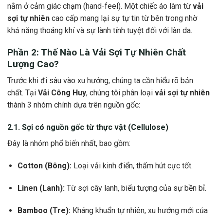
nằm ở cảm giác chạm (hand-feel). Một chiếc áo làm từ
vải
sợi tự nhiên
cao cấp mang lại sự tự tin từ bên trong nhờ
khả năng thoáng khí và sự lành tính tuyệt đối với làn da.
Phần 2: Thế Nào Là
Vải Sợi Tự Nhiên
Chất
Lượng Cao?
Trước khi đi sâu vào xu hướng, chúng ta cần hiểu rõ bản
chất. Tại
Vải Công Huy
, chúng tôi phân loại
vải sợi tự nhiên
thành 3 nhóm chính dựa trên nguồn gốc:
2.1. Sợi có nguồn gốc từ thực vật (Cellulose)
Đây là nhóm phổ biến nhất, bao gồm:
Cotton (Bông):
Loại vải kinh điển, thấm hút cực tốt.
Linen (Lanh):
Từ sợi cây lanh, biểu tượng của sự bền bỉ.
Bamboo (Tre):
Kháng khuẩn tự nhiên, xu hướng mới của