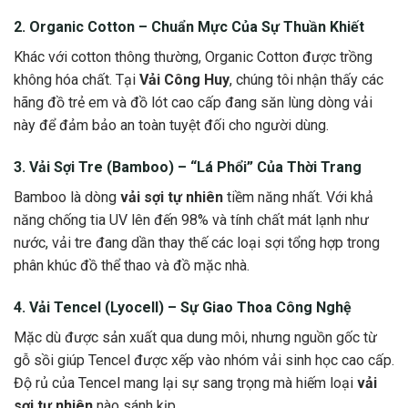
2. Organic Cotton – Chuẩn Mực Của Sự Thuần Khiết
Khác với cotton thông thường, Organic Cotton được trồng
không hóa chất. Tại
Vải Công Huy
, chúng tôi nhận thấy các
hãng đồ trẻ em và đồ lót cao cấp đang săn lùng dòng vải
này để đảm bảo an toàn tuyệt đối cho người dùng.
3. Vải Sợi Tre (Bamboo) – “Lá Phổi” Của Thời Trang
Bamboo là dòng
vải sợi tự nhiên
tiềm năng nhất. Với khả
năng chống tia UV lên đến 98% và tính chất mát lạnh như
nước, vải tre đang dần thay thế các loại sợi tổng hợp trong
phân khúc đồ thể thao và đồ mặc nhà.
4. Vải Tencel (Lyocell) – Sự Giao Thoa Công Nghệ
Mặc dù được sản xuất qua dung môi, nhưng nguồn gốc từ
gỗ sồi giúp Tencel được xếp vào nhóm vải sinh học cao cấp.
Độ rủ của Tencel mang lại sự sang trọng mà hiếm loại
vải
sợi tự nhiên
nào sánh kịp.