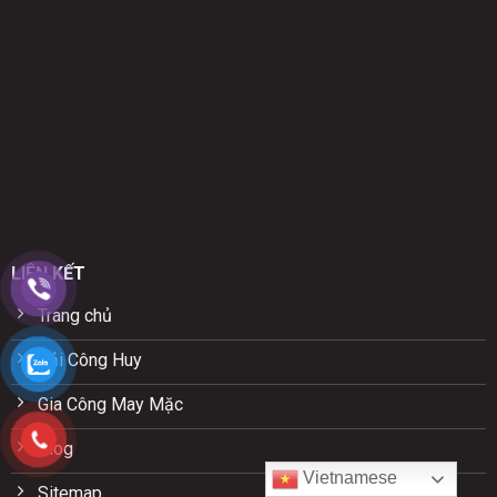
LIÊN KẾT
Trang chủ
Vải Công Huy
Gia Công May Mặc
Blog
Vietnamese
Sitemap