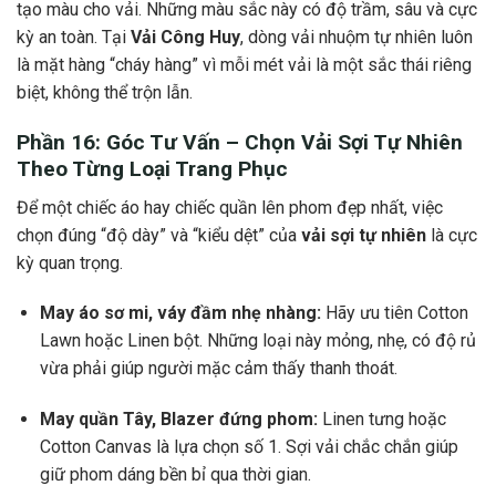
tạo màu cho vải. Những màu sắc này có độ trầm, sâu và cực
kỳ an toàn. Tại
Vải Công Huy
, dòng vải nhuộm tự nhiên luôn
là mặt hàng “cháy hàng” vì mỗi mét vải là một sắc thái riêng
biệt, không thể trộn lẫn.
Phần 16: Góc Tư Vấn – Chọn
Vải Sợi Tự Nhiên
Theo Từng Loại Trang Phục
Để một chiếc áo hay chiếc quần lên phom đẹp nhất, việc
chọn đúng “độ dày” và “kiểu dệt” của
vải sợi tự nhiên
là cực
kỳ quan trọng.
May áo sơ mi, váy đầm nhẹ nhàng:
Hãy ưu tiên Cotton
Lawn hoặc Linen bột. Những loại này mỏng, nhẹ, có độ rủ
vừa phải giúp người mặc cảm thấy thanh thoát.
May quần Tây, Blazer đứng phom:
Linen tưng hoặc
Cotton Canvas là lựa chọn số 1. Sợi vải chắc chắn giúp
giữ phom dáng bền bỉ qua thời gian.