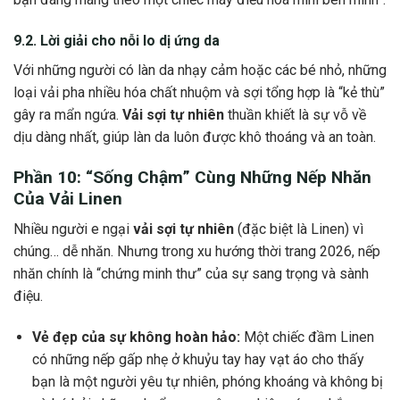
9.2. Lời giải cho nỗi lo dị ứng da
Với những người có làn da nhạy cảm hoặc các bé nhỏ, những
loại vải pha nhiều hóa chất nhuộm và sợi tổng hợp là “kẻ thù”
gây ra mẩn ngứa.
Vải sợi tự nhiên
thuần khiết là sự vỗ về
dịu dàng nhất, giúp làn da luôn được khô thoáng và an toàn.
Phần 10: “Sống Chậm” Cùng Những Nếp Nhăn
Của Vải Linen
Nhiều người e ngại
vải sợi tự nhiên
(đặc biệt là Linen) vì
chúng… dễ nhăn. Nhưng trong xu hướng thời trang 2026, nếp
nhăn chính là “chứng minh thư” của sự sang trọng và sành
điệu.
Vẻ đẹp của sự không hoàn hảo:
Một chiếc đầm Linen
có những nếp gấp nhẹ ở khuỷu tay hay vạt áo cho thấy
bạn là một người yêu tự nhiên, phóng khoáng và không bị