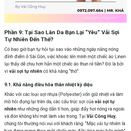
Phần 9: Tại Sao Làn Da Bạn Lại “Yêu”
Vải Sợi
Tự Nhiên
Đến Thế?
Có bao giờ bạn tự hỏi tại sao vào những ngày nắng nóng
đỉnh điểm ở Sài Gòn, việc khoác lên mình một chiếc áo Linen
lại thấy dễ chịu hơn hẳn một chiếc áo thun rẻ tiền? Đó là bởi
vì
vải sợi tự nhiên
có khả năng “thở”.
9.1. Khả năng điều hòa thân nhiệt kỳ diệu
Khác với các loại sợi nhựa (Polyester) vốn giữ nhiệt và làm
mồ hôi đọng lại trên da, các cấu trúc sợi của
vải sợi tự
nhiên
như những ống dẫn tí hon, giúp đẩy hơi nóng ra ngoài
và đón không khí mát lành vào trong. Tại
Vải Công Huy
,
chúng tôi thường nói vui với khách rằng: “Mặc vải tự nhiên là
bạn đang mang theo một chiếc máy điều hòa mini bên mình”.