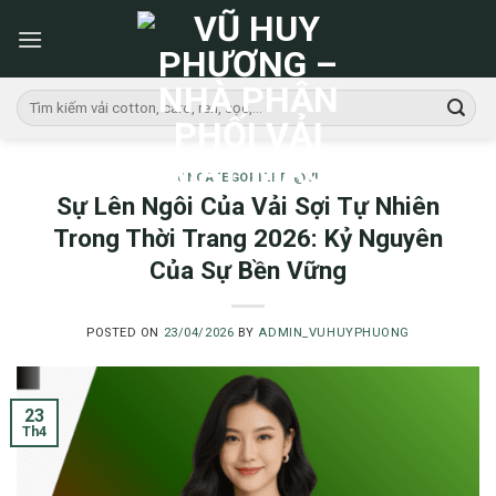
Skip
to
content
Tìm
kiếm:
UNCATEGORIZED @VI
Sự Lên Ngôi Của Vải Sợi Tự Nhiên
Trong Thời Trang 2026: Kỷ Nguyên
Của Sự Bền Vững
POSTED ON
23/04/2026
BY
ADMIN_VUHUYPHUONG
23
Th4