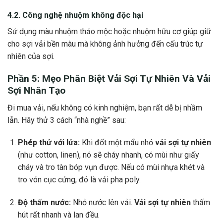
4.2. Công nghệ nhuộm không độc hại
Sử dụng màu nhuộm thảo mộc hoặc nhuộm hữu cơ giúp giữ
cho sợi vải bền màu mà không ảnh hưởng đến cấu trúc tự
nhiên của sợi.
Phần 5: Mẹo Phân Biệt
Vải Sợi Tự Nhiên
Và Vải
Sợi Nhân Tạo
Đi mua vải, nếu không có kinh nghiệm, bạn rất dễ bị nhầm
lẫn. Hãy thử 3 cách “nhà nghề” sau:
Phép thử với lửa:
Khi đốt một mẩu nhỏ
vải sợi tự nhiên
(như cotton, linen), nó sẽ cháy nhanh, có mùi như giấy
cháy và tro tàn bóp vụn được. Nếu có mùi nhựa khét và
tro vón cục cứng, đó là vải pha poly.
Độ thấm nước:
Nhỏ nước lên vải.
Vải sợi tự nhiên
thấm
hút rất nhanh và lan đều.