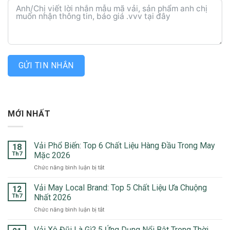
GỬI TIN NHẮN
MỚI NHẤT
Vải Phổ Biến: Top 6 Chất Liệu Hàng Đầu Trong May
18
Th7
Mặc 2026
ở
Chức năng bình luận bị tắt
Vải
Phổ
Vải May Local Brand: Top 5 Chất Liệu Ưa Chuộng
12
Biến:
Th7
Nhất 2026
Top
ở
Chức năng bình luận bị tắt
6
Vải
Chất
May
Vải Xô Đũi Là Gì? 5 Ứng Dụng Nổi Bật Trong Thời
Liệu