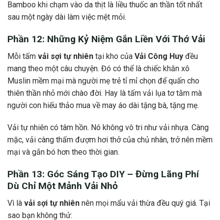
Bamboo khi chạm vào da thịt là liều thuốc an thần tốt nhất
sau một ngày dài làm việc mệt mỏi.
Phần 12: Những Kỷ Niệm Gắn Liền Với Thớ Vải
Mỗi tấm
vải sợi tự nhiên
tại kho của
Vải Công Huy
đều
mang theo một câu chuyện. Đó có thể là chiếc khăn xô
Muslin mềm mại mà người mẹ trẻ tỉ mỉ chọn để quấn cho
thiên thần nhỏ mới chào đời. Hay là tấm vải lụa tơ tằm mà
người con hiếu thảo mua về may áo dài tặng bà, tặng mẹ.
Vải tự nhiên có tâm hồn. Nó không vô tri như vải nhựa. Càng
mặc, vải càng thấm đượm hơi thở của chủ nhân, trở nên mềm
mại và gắn bó hơn theo thời gian.
Phần 13: Góc Sáng Tạo DIY – Đừng Lãng Phí
Dù Chỉ Một Mảnh Vải Nhỏ
Vì là
vải sợi tự nhiên
nên mọi mẩu vải thừa đều quý giá. Tại
sao bạn không thử: