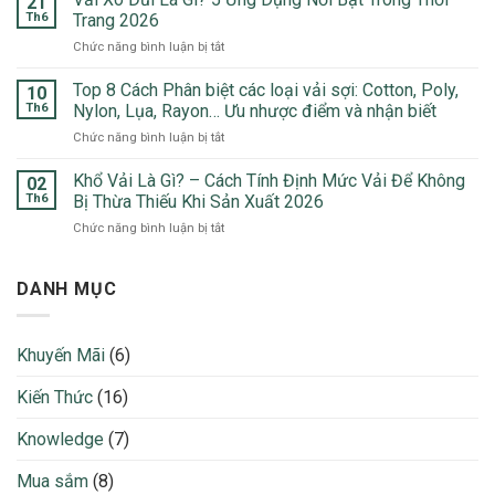
21
Local
Hàng
Th6
Trang 2026
Brand:
Đầu
ở
Chức năng bình luận bị tắt
Top
Trong
Vải
5
May
Xô
Top 8 Cách Phân biệt các loại vải sợi: Cotton, Poly,
Chất
10
Mặc
Đũi
Liệu
Th6
Nylon, Lụa, Rayon… Ưu nhược điểm và nhận biết
2026
Là
Ưa
ở
Chức năng bình luận bị tắt
Gì?
Chuộng
Top
5
Nhất
8
Khổ Vải Là Gì? – Cách Tính Định Mức Vải Để Không
Ứng
02
2026
Cách
Dụng
Th6
Bị Thừa Thiếu Khi Sản Xuất 2026
Phân
Nổi
ở
Chức năng bình luận bị tắt
biệt
Bật
Khổ
các
Trong
Vải
loại
Thời
Là
DANH MỤC
vải
Trang
Gì?
sợi:
2026
–
Cotton,
Cách
Poly,
Khuyến Mãi
(6)
Tính
Nylon,
Định
Lụa,
Kiến Thức
(16)
Mức
Rayon…
Vải
Ưu
Để
Knowledge
(7)
nhược
Không
điểm
Bị
và
Mua sắm
(8)
Thừa
nhận