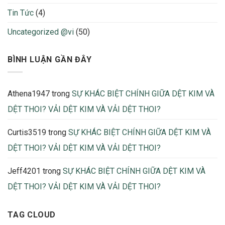
Thiếu
biết
Tin Tức
(4)
Khi
Sản
Uncategorized @vi
(50)
Xuất
2026
BÌNH LUẬN GẦN ĐÂY
Athena1947
trong
SỰ KHÁC BIỆT CHÍNH GIỮA DỆT KIM VÀ
DỆT THOI? VẢI DỆT KIM VÀ VẢI DỆT THOI?
Curtis3519
trong
SỰ KHÁC BIỆT CHÍNH GIỮA DỆT KIM VÀ
DỆT THOI? VẢI DỆT KIM VÀ VẢI DỆT THOI?
Jeff4201
trong
SỰ KHÁC BIỆT CHÍNH GIỮA DỆT KIM VÀ
DỆT THOI? VẢI DỆT KIM VÀ VẢI DỆT THOI?
TAG CLOUD