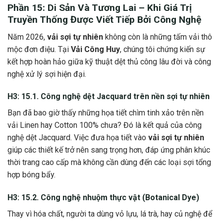
Phần 15: Di Sản Và Tương Lai – Khi Giá Trị
Truyền Thống Được Viết Tiếp Bởi Công Nghệ
Năm 2026,
vải sợi tự nhiên
không còn là những tấm vải thô
mộc đơn điệu. Tại
Vải Công Huy
, chúng tôi chứng kiến sự
kết hợp hoàn hảo giữa kỹ thuật dệt thủ công lâu đời và công
nghệ xử lý sợi hiện đại.
H3: 15.1. Công nghệ dệt Jacquard trên nền sợi tự nhiên
Bạn đã bao giờ thấy những họa tiết chìm tinh xảo trên nền
vải Linen hay Cotton 100% chưa? Đó là kết quả của công
nghệ dệt Jacquard. Việc đưa họa tiết vào
vải sợi tự nhiên
giúp các thiết kế trở nên sang trọng hơn, đáp ứng phân khúc
thời trang cao cấp mà không cần dùng đến các loại sợi tổng
hợp bóng bẩy.
H3: 15.2. Công nghệ nhuộm thực vật (Botanical Dye)
Thay vì hóa chất, người ta dùng vỏ lựu, lá trà, hay củ nghệ để