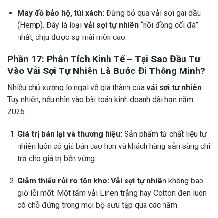
May đồ bảo hộ, túi xách:
Đừng bỏ qua vải sợi gai dầu
(Hemp). Đây là loại
vải sợi tự nhiên
“nồi đồng cối đá”
nhất, chịu được sự mài mòn cao.
Phần 17: Phân Tích Kinh Tế – Tại Sao Đầu Tư
Vào
Vải Sợi Tự Nhiên
Là Bước Đi Thông Minh?
Nhiều chủ xưởng lo ngại về giá thành của
vải sợi tự nhiên
.
Tuy nhiên, nếu nhìn vào bài toán kinh doanh dài hạn năm
2026:
Giá trị bán lại và thương hiệu:
Sản phẩm từ chất liệu tự
nhiên luôn có giá bán cao hơn và khách hàng sẵn sàng chi
trả cho giá trị bền vững.
Giảm thiểu rủi ro tồn kho:
Vải sợi tự nhiên
không bao
giờ lỗi mốt. Một tấm vải Linen trắng hay Cotton đen luôn
có chỗ đứng trong mọi bộ sưu tập qua các năm.